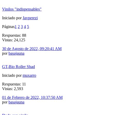
Vinilos "indispensables"
Iniciado por
Javperezi
Páginas
1
2
3
4
5
Respuestas: 88
Vistas: 24,125
30 de Agosto de 2022, 09:20:41 AM
por
basajauna
GT-Bio Roller Shad
Iniciado por
muxarro
Respuestas: 11
Vistas: 2,593
01 de Febrero de 2022, 10:37:50 AM
por
basajauna