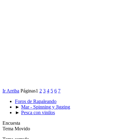
Ir Arriba
Páginas
1
2
3
4
5
6
7
Foros de Rapaleando
►
Mar - Spinning y Jigging
►
Pesca con vinilos
Encuesta
Tema Movido