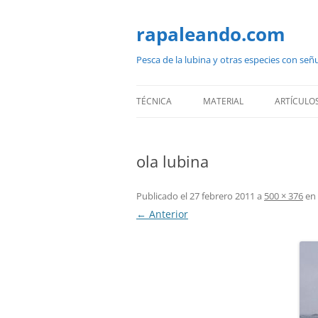
Saltar
al
contenido
rapaleando.com
Pesca de la lubina y otras especies con señ
TÉCNICA
MATERIAL
ARTÍCULO
ola lubina
Publicado el
27 febrero 2011
a
500 × 376
en
← Anterior