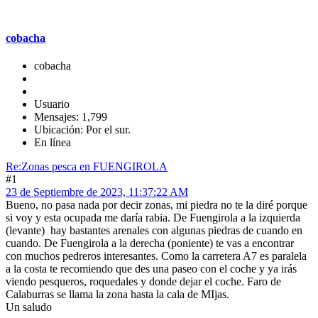
cobacha
cobacha
Usuario
Mensajes: 1,799
Ubicación: Por el sur.
En línea
Re:Zonas pesca en FUENGIROLA
#1
23 de Septiembre de 2023, 11:37:22 AM
Bueno, no pasa nada por decir zonas, mi piedra no te la diré porque
si voy y esta ocupada me daría rabia. De Fuengirola a la izquierda
(levante) hay bastantes arenales con algunas piedras de cuando en
cuando. De Fuengirola a la derecha (poniente) te vas a encontrar
con muchos pedreros interesantes. Como la carretera A7 es paralela
a la costa te recomiendo que des una paseo con el coche y ya irás
viendo pesqueros, roquedales y donde dejar el coche. Faro de
Calaburras se llama la zona hasta la cala de MIjas.
Un saludo