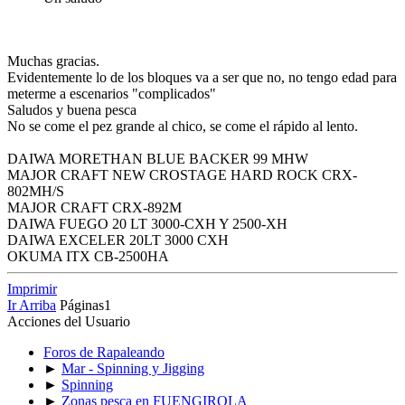
Muchas gracias.
Evidentemente lo de los bloques va a ser que no, no tengo edad para
meterme a escenarios "complicados"
Saludos y buena pesca
No se come el pez grande al chico, se come el rápido al lento.
DAIWA MORETHAN BLUE BACKER 99 MHW
MAJOR CRAFT NEW CROSTAGE HARD ROCK CRX-
802MH/S
MAJOR CRAFT CRX-892M
DAIWA FUEGO 20 LT 3000-CXH Y 2500-XH
DAIWA EXCELER 20LT 3000 CXH
OKUMA ITX CB-2500HA
Imprimir
Ir Arriba
Páginas
1
Acciones del Usuario
Foros de Rapaleando
►
Mar - Spinning y Jigging
►
Spinning
►
Zonas pesca en FUENGIROLA