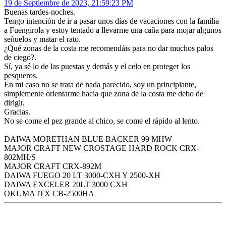
19 de Septiembre de 2023, 21:59:23 PM
Buenas tardes-noches.
Tengo intención de ir a pasar unos días de vacaciones con la familia
a Fuengirola y estoy tentado a llevarme una caña para mojar algunos
señuelos y matar el rato.
¿Qué zonas de la costa me recomendáis para no dar muchos palos
de ciego?.
Sí, ya sé lo de las puestas y demás y el celo en proteger los
pesqueros.
En mi caso no se trata de nada parecido, soy un principiante,
simplemente orientarme hacia que zona de la costa me debo de
dirigir.
Gracias.
No se come el pez grande al chico, se come el rápido al lento.
DAIWA MORETHAN BLUE BACKER 99 MHW
MAJOR CRAFT NEW CROSTAGE HARD ROCK CRX-
802MH/S
MAJOR CRAFT CRX-892M
DAIWA FUEGO 20 LT 3000-CXH Y 2500-XH
DAIWA EXCELER 20LT 3000 CXH
OKUMA ITX CB-2500HA