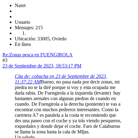
Naret
Usuario
Mensajes: 215
Ubicación: 33005, Oviedo
En línea
Re:Zonas pesca en FUENGIROLA
#3
23 de Septiembre de 2023, 18:53:17 PM
Cita de: cobacha en 23 de Septiembre de 2023,
11:37:22 AM
Bueno, no pasa nada por decir zonas, mi
piedra no te la diré porque si voy y esta ocupada me
daría rabia. De Fuengirola a la izquierda (levante) hay
bastantes arenales con algunas piedras de cuando en
cuando. De Fuengirola a la derecha (poniente) te vas a
encontrar con muchos pedreros interesantes. Como la
carretera A7 es paralela a la costa te recomiendo que
des una paseo con el coche y ya irás viendo pesqueros,
roquedales y donde dejar el coche. Faro de Calaburras
se llama la zona hasta la cala de MIjas.
Un saludo