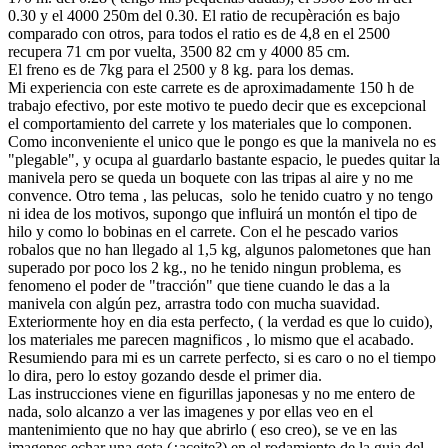
0.30 y el 4000 250m del 0.30. El ratio de recupèración es bajo
comparado con otros, para todos el ratio es de 4,8 en el 2500
recupera 71 cm por vuelta, 3500 82 cm y 4000 85 cm.
El freno es de 7kg para el 2500 y 8 kg. para los demas.
Mi experiencia con este carrete es de aproximadamente 150 h de
trabajo efectivo, por este motivo te puedo decir que es excepcional
el comportamiento del carrete y los materiales que lo componen.
Como inconveniente el unico que le pongo es que la manivela no es
"plegable", y ocupa al guardarlo bastante espacio, le puedes quitar la
manivela pero se queda un boquete con las tripas al aire y no me
convence. Otro tema , las pelucas, solo he tenido cuatro y no tengo
ni idea de los motivos, supongo que influirá un montón el tipo de
hilo y como lo bobinas en el carrete. Con el he pescado varios
robalos que no han llegado al 1,5 kg, algunos palometones que han
superado por poco los 2 kg., no he tenido ningun problema, es
fenomeno el poder de "tracción" que tiene cuando le das a la
manivela con algún pez, arrastra todo con mucha suavidad.
Exteriormente hoy en dia esta perfecto, ( la verdad es que lo cuido),
los materiales me parecen magnificos , lo mismo que el acabado.
Resumiendo para mi es un carrete perfecto, si es caro o no el tiempo
lo dira, pero lo estoy gozando desde el primer dia.
Las instrucciones viene en figurillas japonesas y no me entero de
nada, solo alcanzo a ver las imagenes y por ellas veo en el
mantenimiento que no hay que abrirlo ( eso creo), se ve en las
imagenes echar una gota (¿aceite?) en el rodamiento de la guia del