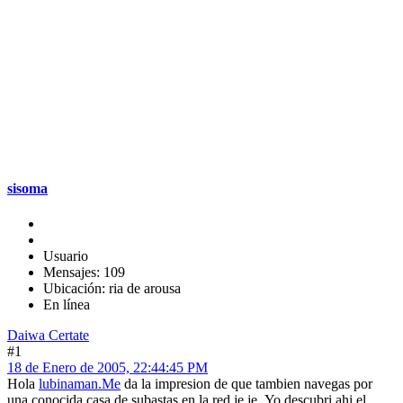
sisoma
Usuario
Mensajes: 109
Ubicación: ria de arousa
En línea
Daiwa Certate
#1
18 de Enero de 2005, 22:44:45 PM
Hola
lubinaman.Me
da la impresion de que tambien navegas por
una conocida casa de subastas en la red je je .Yo descubri ahi el