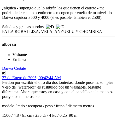
¿alguien - supongo que lo sabrán los que tienen el carrete - me
podría decir cuantos centímetros recogen por vuelta de manivela los
Daiwa capricor 3500 y 4000 (si es posible, tambien el 2500).
Saludos y gracias a todos.
PA LA ROBALLIZA, VELA, ANZUELU Y CHOMBIZA
alboran
Visitante
En línea
Daiwa Certate
#9
27 de Enero de 2005, 00:42:44 AM
Perdon por escribir el otro dia dos tonterias, donde pùse m. son pies
y eso de "waterprof" es sustituido por un washable, bastante
diferencia. Ahora que estoy en casa y con el papelillo en la mano os
pongo los numeros bien:
modelo / ratio / recupera / peso / freno / diametro metros
1500 / 4.8 / 61 cm / 235 gr / 4 kg / 0.25 90 m