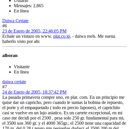
Usuario
Mensajes: 2,865
En línea
Daiwa Certate
#6
23 de Enero de 2005, 22:46:05 PM
Echale un vistazo en www.
plat.co.jp
, - daiwa reels. Me suena
haberlo visto por ahi
alboran
Visitante
En línea
daiwa certate
#7
24 de Enero de 2005, 18:37:42 PM
La pasada primavera compre uno, en plat. com. En un principio me
quise dar un capricho, pero cuando le sumas la bobina de repuesto,
el porte y el empaquetado ( todo en precio Japones), el caprichito
casi se vuelve en un lujo asiatico. Es un carrete excepcional, en mi
caso me decidi por el 2500 , pesa solo 250 gr. fundamental para mi,
el 3500 son 360 gr. y el 4000 365gr.; el 2500 tiene una capacidad de
170 m. del 0.28 ( tengo mis pequeñas dudas); el 3500 200 m del