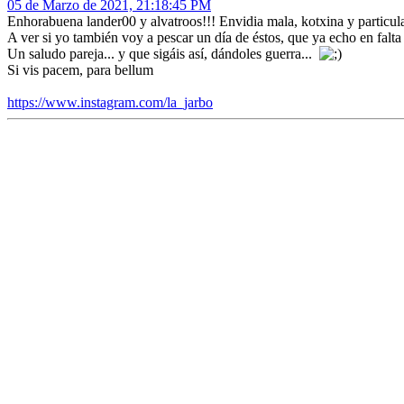
05 de Marzo de 2021, 21:18:45 PM
Enhorabuena lander00 y alvatroos!!! Envidia mala, kotxina y particula
A ver si yo también voy a pescar un día de éstos, que ya echo en falt
Un saludo pareja... y que sigáis así, dándoles guerra...
Si vis pacem, para bellum
https://www.instagram.com/la_jarbo