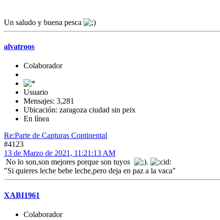
Un saludo y buena pesca
alvatroos
Colaborador
Usuario
Mensajes: 3,281
Ubicación: zaragoza ciudad sin peix
En línea
Re:Parte de Capturas Continental
#4123
13 de Marzo de 2021, 11:21:13 AM
No lo son,son mejores porque son tuyos
.
"Si quieres leche bebe leche,pero deja en paz a la vaca"
XABI1961
Colaborador