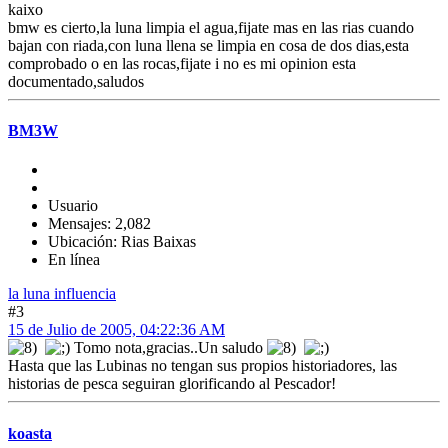
kaixo
bmw es cierto,la luna limpia el agua,fijate mas en las rias cuando
bajan con riada,con luna llena se limpia en cosa de dos dias,esta
comprobado o en las rocas,fijate i no es mi opinion esta
documentado,saludos
BM3W
Usuario
Mensajes: 2,082
Ubicación: Rias Baixas
En línea
la luna influencia
#3
15 de Julio de 2005, 04:22:36 AM
Tomo nota,gracias..Un saludo
Hasta que las Lubinas no tengan sus propios historiadores, las
historias de pesca seguiran glorificando al Pescador!
koasta