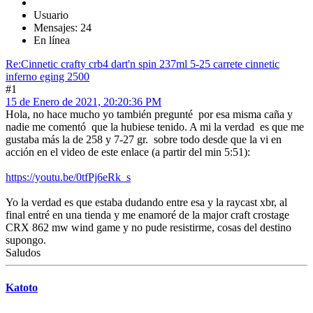
Usuario
Mensajes: 24
En línea
Re:Cinnetic crafty crb4 dart'n spin 237ml 5-25 carrete cinnetic
inferno eging 2500
#1
15 de Enero de 2021, 20:20:36 PM
Hola, no hace mucho yo también pregunté por esa misma caña y
nadie me comentó que la hubiese tenido. A mi la verdad es que me
gustaba más la de 258 y 7-27 gr. sobre todo desde que la vi en
acción en el video de este enlace (a partir del min 5:51):
https://youtu.be/0tfPj6eRk_s
Yo la verdad es que estaba dudando entre esa y la raycast xbr, al
final entré en una tienda y me enamoré de la major craft crostage
CRX 862 mw wind game y no pude resistirme, cosas del destino
supongo.
Saludos
Katoto