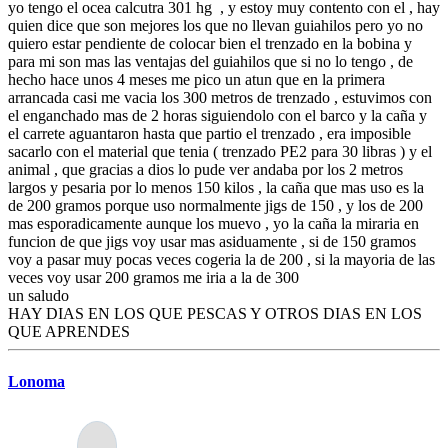
yo tengo el ocea calcutra 301 hg , y estoy muy contento con el , hay
quien dice que son mejores los que no llevan guiahilos pero yo no
quiero estar pendiente de colocar bien el trenzado en la bobina y
para mi son mas las ventajas del guiahilos que si no lo tengo , de
hecho hace unos 4 meses me pico un atun que en la primera
arrancada casi me vacia los 300 metros de trenzado , estuvimos con
el enganchado mas de 2 horas siguiendolo con el barco y la caña y
el carrete aguantaron hasta que partio el trenzado , era imposible
sacarlo con el material que tenia ( trenzado PE2 para 30 libras ) y el
animal , que gracias a dios lo pude ver andaba por los 2 metros
largos y pesaria por lo menos 150 kilos , la caña que mas uso es la
de 200 gramos porque uso normalmente jigs de 150 , y los de 200
mas esporadicamente aunque los muevo , yo la caña la miraria en
funcion de que jigs voy usar mas asiduamente , si de 150 gramos
voy a pasar muy pocas veces cogeria la de 200 , si la mayoria de las
veces voy usar 200 gramos me iria a la de 300
un saludo
HAY DIAS EN LOS QUE PESCAS Y OTROS DIAS EN LOS
QUE APRENDES
Lonoma