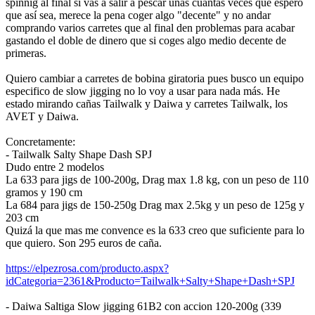
spinnig al final si vas a salir a pescar unas cuantas veces que espero
que así sea, merece la pena coger algo "decente" y no andar
comprando varios carretes que al final den problemas para acabar
gastando el doble de dinero que si coges algo medio decente de
primeras.
Quiero cambiar a carretes de bobina giratoria pues busco un equipo
especifico de slow jigging no lo voy a usar para nada más. He
estado mirando cañas Tailwalk y Daiwa y carretes Tailwalk, los
AVET y Daiwa.
Concretamente:
- Tailwalk Salty Shape Dash SPJ
Dudo entre 2 modelos
La 633 para jigs de 100-200g, Drag max 1.8 kg, con un peso de 110
gramos y 190 cm
La 684 para jigs de 150-250g Drag max 2.5kg y un peso de 125g y
203 cm
Quizá la que mas me convence es la 633 creo que suficiente para lo
que quiero. Son 295 euros de caña.
https://elpezrosa.com/producto.aspx?
idCategoria=2361&Producto=Tailwalk+Salty+Shape+Dash+SPJ
- Daiwa Saltiga Slow jigging 61B2 con accion 120-200g (339