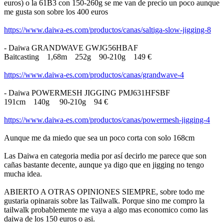
euros) o la 61B3 con 150-260g se me van de precio un poco aunque
me gusta son sobre los 400 euros
https://www.daiwa-es.com/productos/canas/saltiga-slow-jigging-8
- Daiwa GRANDWAVE GWJG56HBAF
Baitcasting 1,68m 252g 90-210g 149 €
https://www.daiwa-es.com/productos/canas/grandwave-4
- Daiwa POWERMESH JIGGING PMJ631HFSBF
191cm 140g 90-210g 94 €
https://www.daiwa-es.com/productos/canas/powermesh-jigging-4
Aunque me da miedo que sea un poco corta con solo 168cm
Las Daiwa en categoria media por así decirlo me parece que son
cañas bastante decente, aunque ya digo que en jigging no tengo
mucha idea.
ABIERTO A OTRAS OPINIONES SIEMPRE, sobre todo me
gustaria opinarais sobre las Tailwalk. Porque sino me compro la
tailwalk probablemente me vaya a algo mas economico como las
daiwa de los 150 euros o asi.