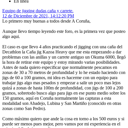
En línea
Equipo de jigging dudas caña y carrete.
12 de Diciembre de 2021, 14:12:20 PM
Lo primero muy buenas a todos desde A Coruña,
Aunque llevo tiempo leyendo este foro, es la primera vez que posteo
algo aqui.
El caso es que llevo 4 años practicando el jigging con una caña del
Decathlon la Caña jig Kazoa Heavy que me esta empezando a dar
problemas con las anillas y un carrete antiguo un Okuma 6000, llegó
la hora de retirar este equipo y estoy mirando varias posibilidades.
Antes de nada quiero especificar que normalmente pescamos en
zonas de 30 a 70 metros de profundidad y lo he estado haciendo con
jigs de 60 a 100 gramos, mi idea es hacerme con un equipo para
trabajar jigs algo mas pesados y empezar a salir un poco mas lejos
quizá a zonas de hasta 100m de profundidad, con jigs de 100 a 200
gramos, sobretodo busco algo para jigs en ese punto medio sobre los
150 gramos, aquí en Coruña normalmente las capturas a esta
modalidad son Abadejo, Lubina y San Martiño (conocido en otras
zonas como San Pedro).
Como máximo quiero que ande la cosa en torno a los 500 euros y si
puede ser menos pues mejor, pero vamos por mi experiencia en el