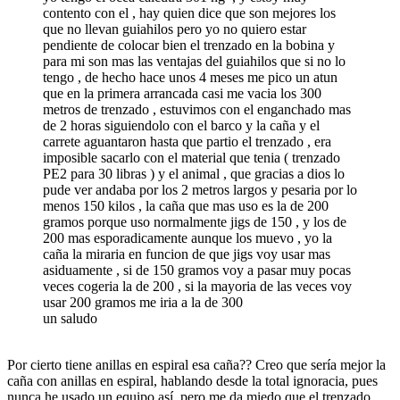
contento con el , hay quien dice que son mejores los
que no llevan guiahilos pero yo no quiero estar
pendiente de colocar bien el trenzado en la bobina y
para mi son mas las ventajas del guiahilos que si no lo
tengo , de hecho hace unos 4 meses me pico un atun
que en la primera arrancada casi me vacia los 300
metros de trenzado , estuvimos con el enganchado mas
de 2 horas siguiendolo con el barco y la caña y el
carrete aguantaron hasta que partio el trenzado , era
imposible sacarlo con el material que tenia ( trenzado
PE2 para 30 libras ) y el animal , que gracias a dios lo
pude ver andaba por los 2 metros largos y pesaria por lo
menos 150 kilos , la caña que mas uso es la de 200
gramos porque uso normalmente jigs de 150 , y los de
200 mas esporadicamente aunque los muevo , yo la
caña la miraria en funcion de que jigs voy usar mas
asiduamente , si de 150 gramos voy a pasar muy pocas
veces cogeria la de 200 , si la mayoria de las veces voy
usar 200 gramos me iria a la de 300
un saludo
Por cierto tiene anillas en espiral esa caña?? Creo que sería mejor la
caña con anillas en espiral, hablando desde la total ignoracia, pues
nunca he usado un equipo así, pero me da miedo que el trenzado