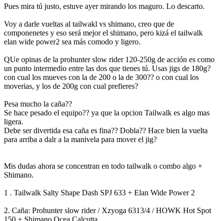
Pues mira tú justo, estuve ayer mirando los maguro. Lo descarto.
Voy a darle vueltas al tailwakl vs shimano, creo que de
componenetes y eso será mejor el shimano, pero kizá el tailwalk
elan wide power2 sea más comodo y ligero.
QUe opinas de la prohunter slow rider 120-250g de acción es como
un punto intermedio entre las dos que tienes tú. Usas jigs de 180g?
con cual los mueves con la de 200 o la de 300?? o con cual los
moverias, y los de 200g con cual prefieres?
Pesa mucho la caña??
Se hace pesado el equipo?? ya que la opcion Tailwalk es algo mas
ligera.
Debe ser divertida esa caña es fina?? Dobla?? Hace bien la vuelta
para arriba a dalr a la manivela para mover el jig?
Mis dudas ahora se concentran en todo tailwalk o combo algo +
Shimano.
1 . Tailwalk Salty Shape Dash SPJ 633 + Elan Wide Power 2
2. Caña: Prohunter slow rider / Xzyoga 6313/4 / HOWK Hot Spot
150 + Shimano Ocea Calcutta.