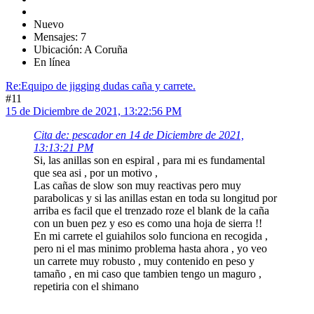
Nuevo
Mensajes: 7
Ubicación: A Coruña
En línea
Re:Equipo de jigging dudas caña y carrete.
#11
15 de Diciembre de 2021, 13:22:56 PM
Cita de: pescador en 14 de Diciembre de 2021,
13:13:21 PM
Si, las anillas son en espiral , para mi es fundamental
que sea asi , por un motivo ,
Las cañas de slow son muy reactivas pero muy
parabolicas y si las anillas estan en toda su longitud por
arriba es facil que el trenzado roze el blank de la caña
con un buen pez y eso es como una hoja de sierra !!
En mi carrete el guiahilos solo funciona en recogida ,
pero ni el mas minimo problema hasta ahora , yo veo
un carrete muy robusto , muy contenido en peso y
tamaño , en mi caso que tambien tengo un maguro ,
repetiria con el shimano