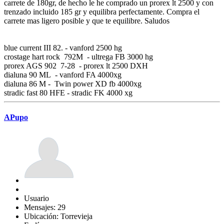
carrete de 180gr, de hecho le he comprado un prorex lt 2500 y con
trenzado incluido 185 gr y equilibra perfectamente. Compra el
carrete mas ligero posible y que te equilibre. Saludos
blue current III 82. - vanford 2500 hg
crostage hart rock 792M - ultrega FB 3000 hg
prorex AGS 902 7-28 - prorex lt 2500 DXH
dialuna 90 ML - vanford FA 4000xg
dialuna 86 M - Twin power XD fb 4000xg
stradic fast 80 HFE - stradic FK 4000 xg
APupo
Usuario
Mensajes: 29
Ubicación: Torrevieja