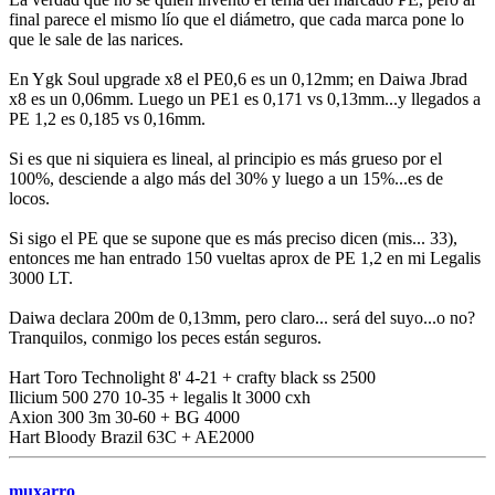
final parece el mismo lío que el diámetro, que cada marca pone lo
que le sale de las narices.
En Ygk Soul upgrade x8 el PE0,6 es un 0,12mm; en Daiwa Jbrad
x8 es un 0,06mm. Luego un PE1 es 0,171 vs 0,13mm...y llegados a
PE 1,2 es 0,185 vs 0,16mm.
Si es que ni siquiera es lineal, al principio es más grueso por el
100%, desciende a algo más del 30% y luego a un 15%...es de
locos.
Si sigo el PE que se supone que es más preciso dicen (mis... 33),
entonces me han entrado 150 vueltas aprox de PE 1,2 en mi Legalis
3000 LT.
Daiwa declara 200m de 0,13mm, pero claro... será del suyo...o no?
Tranquilos, conmigo los peces están seguros.
Hart Toro Technolight 8' 4-21 + crafty black ss 2500
Ilicium 500 270 10-35 + legalis lt 3000 cxh
Axion 300 3m 30-60 + BG 4000
Hart Bloody Brazil 63C + AE2000
muxarro