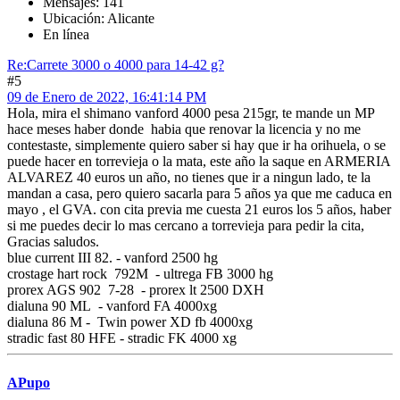
Mensajes: 141
Ubicación: Alicante
En línea
Re:Carrete 3000 o 4000 para 14-42 g?
#5
09 de Enero de 2022, 16:41:14 PM
Hola, mira el shimano vanford 4000 pesa 215gr, te mande un MP
hace meses haber donde habia que renovar la licencia y no me
contestaste, simplemente quiero saber si hay que ir ha orihuela, o se
puede hacer en torrevieja o la mata, este año la saque en ARMERIA
ALVAREZ 40 euros un año, no tienes que ir a ningun lado, te la
mandan a casa, pero quiero sacarla para 5 años ya que me caduca en
mayo , el GVA. con cita previa me cuesta 21 euros los 5 años, haber
si me puedes decir lo mas cercano a torrevieja para pedir la cita,
Gracias saludos.
blue current III 82. - vanford 2500 hg
crostage hart rock 792M - ultrega FB 3000 hg
prorex AGS 902 7-28 - prorex lt 2500 DXH
dialuna 90 ML - vanford FA 4000xg
dialuna 86 M - Twin power XD fb 4000xg
stradic fast 80 HFE - stradic FK 4000 xg
APupo