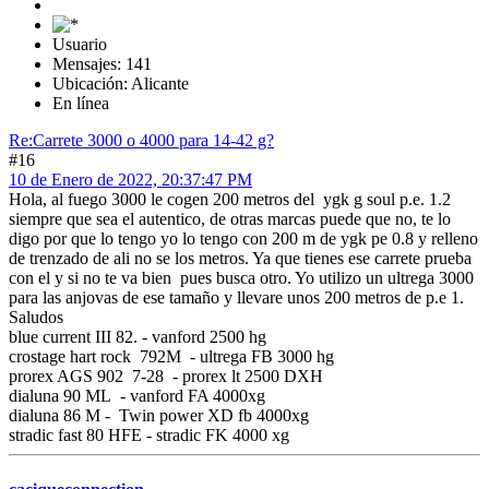
Usuario
Mensajes: 141
Ubicación: Alicante
En línea
Re:Carrete 3000 o 4000 para 14-42 g?
#16
10 de Enero de 2022, 20:37:47 PM
Hola, al fuego 3000 le cogen 200 metros del ygk g soul p.e. 1.2
siempre que sea el autentico, de otras marcas puede que no, te lo
digo por que lo tengo yo lo tengo con 200 m de ygk pe 0.8 y relleno
de trenzado de ali no se los metros. Ya que tienes ese carrete prueba
con el y si no te va bien pues busca otro. Yo utilizo un ultrega 3000
para las anjovas de ese tamaño y llevare unos 200 metros de p.e 1.
Saludos
blue current III 82. - vanford 2500 hg
crostage hart rock 792M - ultrega FB 3000 hg
prorex AGS 902 7-28 - prorex lt 2500 DXH
dialuna 90 ML - vanford FA 4000xg
dialuna 86 M - Twin power XD fb 4000xg
stradic fast 80 HFE - stradic FK 4000 xg