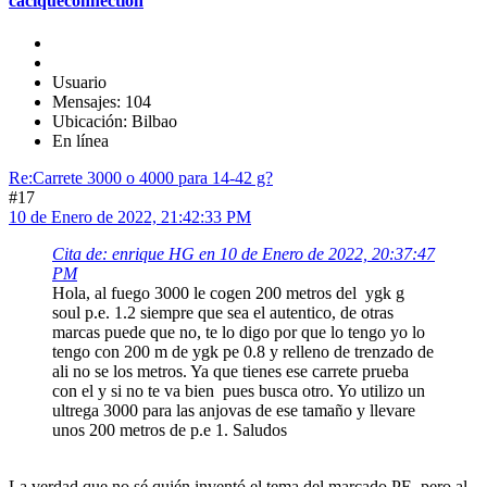
caciqueconnection
Usuario
Mensajes: 104
Ubicación: Bilbao
En línea
Re:Carrete 3000 o 4000 para 14-42 g?
#17
10 de Enero de 2022, 21:42:33 PM
Cita de: enrique HG en 10 de Enero de 2022, 20:37:47
PM
Hola, al fuego 3000 le cogen 200 metros del ygk g
soul p.e. 1.2 siempre que sea el autentico, de otras
marcas puede que no, te lo digo por que lo tengo yo lo
tengo con 200 m de ygk pe 0.8 y relleno de trenzado de
ali no se los metros. Ya que tienes ese carrete prueba
con el y si no te va bien pues busca otro. Yo utilizo un
ultrega 3000 para las anjovas de ese tamaño y llevare
unos 200 metros de p.e 1. Saludos
La verdad que no sé quién inventó el tema del marcado PE, pero al