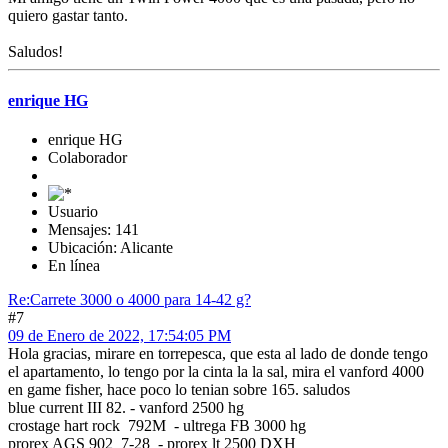
quiero gastar tanto.
Saludos!
enrique HG
enrique HG
Colaborador
Usuario
Mensajes: 141
Ubicación: Alicante
En línea
Re:Carrete 3000 o 4000 para 14-42 g?
#7
09 de Enero de 2022, 17:54:05 PM
Hola gracias, mirare en torrepesca, que esta al lado de donde tengo
el apartamento, lo tengo por la cinta la la sal, mira el vanford 4000
en game fisher, hace poco lo tenian sobre 165. saludos
blue current III 82. - vanford 2500 hg
crostage hart rock 792M - ultrega FB 3000 hg
prorex AGS 902 7-28 - prorex lt 2500 DXH