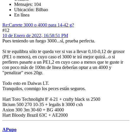
Mensajes: 104
Ubicación: Bilbao
En línea
Re:Carrete 3000 o 4000 para 14-42 g?
#12
10 de Enero de 2022, 16:58:51 PM
Pues teniendo un fuego 3000...sí, prueba perfecta.
Si te equilibra sólo te queda ver si vas a llevar 0,10-0,12 de grosor
(PE1 o menos), en cuyo caso el 3000 te irá mejor quizá...o si
prefieres pasarte a un PE1,2 en cuyo caso a menos que te guste ir
con poco más de 100m de linea deberías optar a un 4000 y
"penalizar" esos 20gr.
Todo esto en Daiwas LT.
Tranquilos, conmigo los peces están seguros.
Hart Toro Technolight 8' 4-21 + crafty black ss 2500
Ilicium 500 270 10-35 + legalis lt 3000 cxh
Axion 300 3m 30-60 + BG 4000
Hart Bloody Brazil 63C + AE2000
APupo