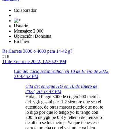
Colaborador
Usuario
Mensajes: 2,000
Ubicación: Donostia
En línea
Re:Carrete 3000 o 4000 para 14-42 g?
#18
11 de Enero de 2022, 12:20:27 PM
Cita de: caciqueconnection en 10 de Enero de 2022,
21:42:33 PM
Cita de: enrique HG en 10 de Enero de
2022, 20:37:47 PM
Hola, al fuego 3000 le cogen 200 metros
del ygk g soul p.e. 1.2 siempre que sea el
autentico, de otras marcas puede que no, te
lo digo por que lo tengo yo lo tengo con
200 m de ygk pe 0.8 y relleno de trenzado
de ali no se los metros. Ya que tienes ese
carrete prueba con el y si no te va bien