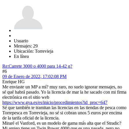
Usuario
Mensajes: 29
Ubicación: Torrevieja
En línea
Re:Carrete 3000 o 4000 para 14-42 g?
#6
09 de Enero de 2022, 17:02:08 PM
Enrique HG
Me enviaste un MP a mí? muy raro, no suelo ignorar mensajes, no
sé qué habrá pasado. Yo la licencia de mar la he sacado con mi firma
electrónica en el sitio web
https://www.gva.es/es/inicio/procedimientos?id_proc=647
Sé que también te tramitan las licencias en las tiendas de pesca como
Torrepesca en Torrevieja, no sé si cobran unos 5 euros por encima
de la tarifa oficial de la licencia.
Miraré el Vanford, es un modelo de gama más alta que el Stradic?
Mi amigo tiene un Twin Power 4000 que es una pasada, pero no