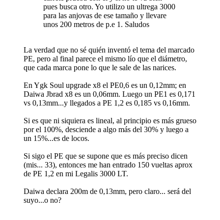
pues busca otro. Yo utilizo un ultrega 3000
para las anjovas de ese tamaño y llevare
unos 200 metros de p.e 1. Saludos
La verdad que no sé quién inventó el tema del marcado
PE, pero al final parece el mismo lío que el diámetro,
que cada marca pone lo que le sale de las narices.
En Ygk Soul upgrade x8 el PE0,6 es un 0,12mm; en
Daiwa Jbrad x8 es un 0,06mm. Luego un PE1 es 0,171
vs 0,13mm...y llegados a PE 1,2 es 0,185 vs 0,16mm.
Si es que ni siquiera es lineal, al principio es más grueso
por el 100%, desciende a algo más del 30% y luego a
un 15%...es de locos.
Si sigo el PE que se supone que es más preciso dicen
(mis... 33), entonces me han entrado 150 vueltas aprox
de PE 1,2 en mi Legalis 3000 LT.
Daiwa declara 200m de 0,13mm, pero claro... será del
suyo...o no?