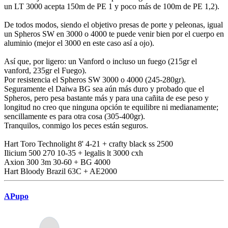
un LT 3000 acepta 150m de PE 1 y poco más de 100m de PE 1,2).
De todos modos, siendo el objetivo presas de porte y peleonas, igual
un Spheros SW en 3000 o 4000 te puede venir bien por el cuerpo en
aluminio (mejor el 3000 en este caso así a ojo).
Así que, por ligero: un Vanford o incluso un fuego (215gr el
vanford, 235gr el Fuego).
Por resistencia el Spheros SW 3000 o 4000 (245-280gr).
Seguramente el Daiwa BG sea aún más duro y probado que el
Spheros, pero pesa bastante más y para una cañita de ese peso y
longitud no creo que ninguna opción te equilibre ni medianamente;
sencillamente es para otra cosa (305-400gr).
Tranquilos, conmigo los peces están seguros.
Hart Toro Technolight 8' 4-21 + crafty black ss 2500
Ilicium 500 270 10-35 + legalis lt 3000 cxh
Axion 300 3m 30-60 + BG 4000
Hart Bloody Brazil 63C + AE2000
APupo