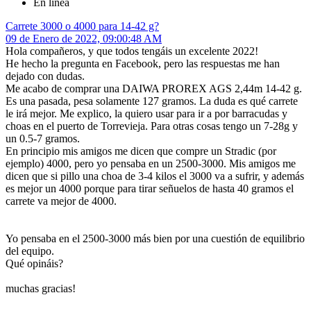
En línea
Carrete 3000 o 4000 para 14-42 g?
09 de Enero de 2022, 09:00:48 AM
Hola compañeros, y que todos tengáis un excelente 2022!
He hecho la pregunta en Facebook, pero las respuestas me han
dejado con dudas.
Me acabo de comprar una DAIWA PROREX AGS 2,44m 14-42 g.
Es una pasada, pesa solamente 127 gramos. La duda es qué carrete
le irá mejor. Me explico, la quiero usar para ir a por barracudas y
choas en el puerto de Torrevieja. Para otras cosas tengo un 7-28g y
un 0.5-7 gramos.
En principio mis amigos me dicen que compre un Stradic (por
ejemplo) 4000, pero yo pensaba en un 2500-3000. Mis amigos me
dicen que si pillo una choa de 3-4 kilos el 3000 va a sufrir, y además
es mejor un 4000 porque para tirar señuelos de hasta 40 gramos el
carrete va mejor de 4000.
Yo pensaba en el 2500-3000 más bien por una cuestión de equilibrio
del equipo.
Qué opináis?
muchas gracias!