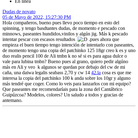
En línea
Dudas de novato
05 de Mayo de 2022, 15:27:30 PM
Hola compañeros, bueno pues llevo poco tiempo en esto del
spinning, y tengo basdtantes dudas, de momento e pescado con
minnows, paseantes hundidos,vinilos y algún jig. Más k pescado
intentar pescar con escasos resultados
.pues ahora que
empieza el buen tiempo tengo intención de intentarlo con paseantes,
de momento tengo una copia del patchinko 125 18gr creo k es y uno
duo realis pencil 100 de Ali tmbn k no sé si es para agua dulce o
vale para lubina tmbn? Bueno pues al grano, quiero pedir algúno
más en Ali y veo k algunos se quedan por debajo del cw de mi
caña, una daiwa legalis seabass 2,70 y cw 14
42.la
cosa es que me
interesa la copia del patchinko 100 k anda sobre los 10gr y alguno
más tendré que coger. Como lo veis para lanzarlos con mi equipo?
Que paseantes me recomendaríais para la zona del Cantábrico
Guipúzcoa? Modelos, colores? Un saludo a todos y gracias de
antemano.