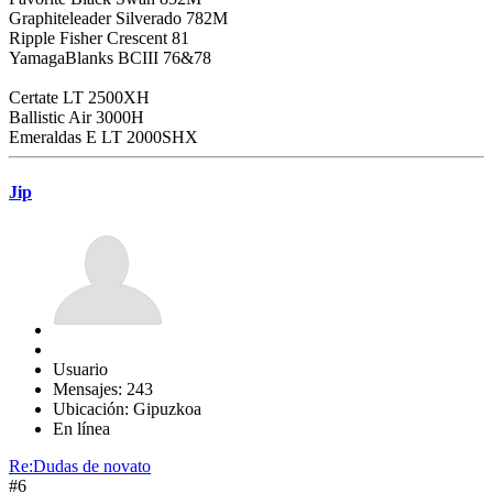
Graphiteleader Silverado 782M
Ripple Fisher Crescent 81
YamagaBlanks BCIII 76&78
Certate LT 2500XH
Ballistic Air 3000H
Emeraldas E LT 2000SHX
Jip
Usuario
Mensajes: 243
Ubicación: Gipuzkoa
En línea
Re:Dudas de novato
#6