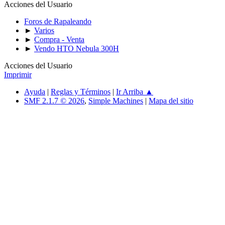
Acciones del Usuario
Foros de Rapaleando
►
Varios
►
Compra - Venta
►
Vendo HTO Nebula 300H
Acciones del Usuario
Imprimir
Ayuda
|
Reglas y Términos
|
Ir Arriba ▲
SMF 2.1.7 © 2026
,
Simple Machines
|
Mapa del sitio