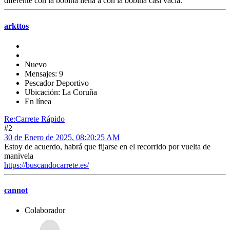
diferente con la bobina llena a con la bobina casi vacía.
arkttos
Nuevo
Mensajes: 9
Pescador Deportivo
Ubicación: La Coruña
En línea
Re:Carrete Rápido
#2
30 de Enero de 2025, 08:20:25 AM
Estoy de acuerdo, habrá que fijarse en el recorrido por vuelta de
manivela
https://buscandocarrete.es/
cannot
Colaborador