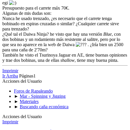
egi
Presupuesto para el carrete máx 70€.
Algunas de mis dudas son:
Nunca he usado trenzado, ¿es necesario que el carrete tenga
bobinado en espiras cruzadas o similar? ¿Cualquier carrete sirve
para trenzado?
¿Qué tal el Daiwa Ninja? he visto que hay una versión
Blue
, con
dos bobinas y un rodamiento más resistente al salitre, pero por lo
que sea no aparece en la web de Daiwa
. ¿Iría bien un 2500
para una caña de 2'70m?
También he visto el Tsurinoya Jaguar en AE, tiene buenas opiniones
y trae dos bobinas, una de ellas
shallow
, tiene muy buena pinta.
Imprimir
Ir Arriba
Páginas
1
Acciones del Usuario
Foros de Rapaleando
►
Mar - Spinning y Jigging
►
Materiales
►
Buscando caña económica
Acciones del Usuario
Imprimir