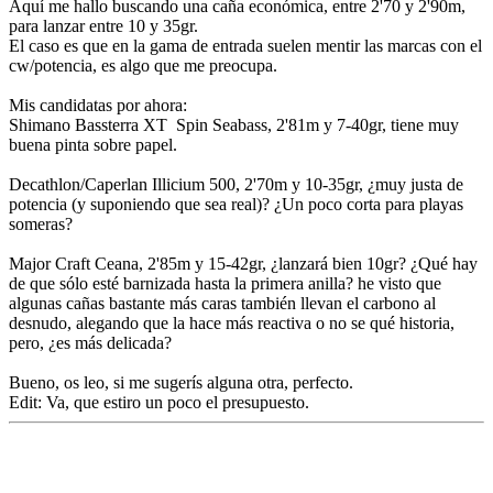
Aquí me hallo buscando una caña económica, entre 2'70 y 2'90m,
para lanzar entre 10 y 35gr.
El caso es que en la gama de entrada suelen mentir las marcas con el
cw/potencia, es algo que me preocupa.
Mis candidatas por ahora:
Shimano Bassterra XT Spin Seabass, 2'81m y 7-40gr, tiene muy
buena pinta sobre papel.
Decathlon/Caperlan Illicium 500, 2'70m y 10-35gr, ¿muy justa de
potencia (y suponiendo que sea real)? ¿Un poco corta para playas
someras?
Major Craft Ceana, 2'85m y 15-42gr, ¿lanzará bien 10gr? ¿Qué hay
de que sólo esté barnizada hasta la primera anilla? he visto que
algunas cañas bastante más caras también llevan el carbono al
desnudo, alegando que la hace más reactiva o no se qué historia,
pero, ¿es más delicada?
Bueno, os leo, si me sugerís alguna otra, perfecto.
Edit: Va, que estiro un poco el presupuesto.