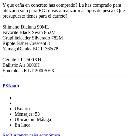
Y que caña en concreto has comprado? La has comprado para
utilizarla solo para EGI o vas a realizar más tipos de pesca? Que
presupuesto tienes para el carrete?
Shimano Dialuna 90ML
Favorite Black Swan 852M
Graphiteleader Silverado 782M
Ripple Fisher Crescent 81
YamagaBlanks BCIII 76&78
Certate LT 2500XH
Ballistic Air 3000H
Emeraldas E LT 2000SHX
PSKsub
Usuario
Mensajes: 53
Ubicación: Málaga
En línea
Re:Buscando caña económica