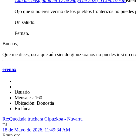
Cita de: basajauna en 17 de Mayo de 2026, 11:08:19 AM
Buen
Ojo que si no eres vecino de los pueblos fronterizos no puedes 
Un saludo.
Fernan.
Buenas,
Que me dices, osea que aún siendo gipuzkoanos no puedes ir si no eres
erenax
Usuario
Mensajes: 160
Ubicación: Donostia
En línea
Re:Quedada truchera Gipuzkoa - Navarra
#3
18 de Mayo de 2026, 11:49:34 AM
Egun on;