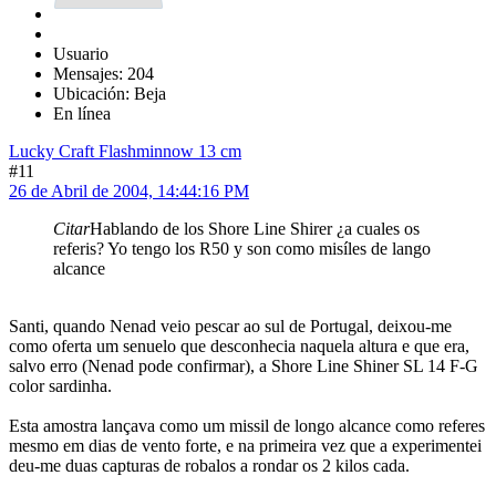
Usuario
Mensajes: 204
Ubicación: Beja
En línea
Lucky Craft Flashminnow 13 cm
#11
26 de Abril de 2004, 14:44:16 PM
Citar
Hablando de los Shore Line Shirer ¿a cuales os
referis? Yo tengo los R50 y son como misíles de lango
alcance
Santi, quando Nenad veio pescar ao sul de Portugal, deixou-me
como oferta um senuelo que desconhecia naquela altura e que era,
salvo erro (Nenad pode confirmar), a Shore Line Shiner SL 14 F-G
color sardinha.
Esta amostra lançava como um missil de longo alcance como referes
mesmo em dias de vento forte, e na primeira vez que a experimentei
deu-me duas capturas de robalos a rondar os 2 kilos cada.