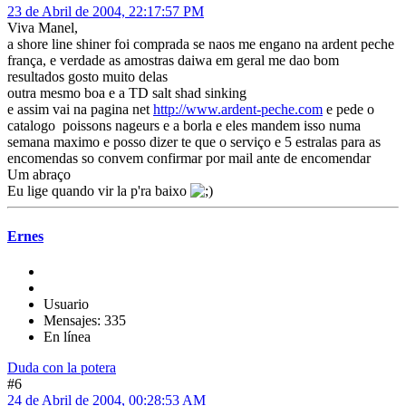
23 de Abril de 2004, 22:17:57 PM
Viva Manel,
a shore line shiner foi comprada se naos me engano na ardent peche
frança, e verdade as amostras daiwa em geral me dao bom
resultados gosto muito delas
outra mesmo boa e a TD salt shad sinking
e assim vai na pagina net
http://www.ardent-peche.com
e pede o
catalogo poissons nageurs e a borla e eles mandem isso numa
semana maximo e posso dizer te que o serviço e 5 estralas para as
encomendas so convem confirmar por mail ante de encomendar
Um abraço
Eu lige quando vir la p'ra baixo
Ernes
Usuario
Mensajes: 335
En línea
Duda con la potera
#6
24 de Abril de 2004, 00:28:53 AM