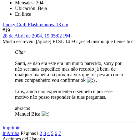
Mensajes: 204
Ubicación: Beja
En línea
Lucky Craft Flashminnow 13 cm
#19
28 de Abril de 2004, 19:05:02 PM
Mustu escreveu: [/quote] El SL 14 FG ¿es el mismo que tienes tu?
Citar
Santi, se não era este era um muito parecido, sorry por
não ser mais especifico mas não recordo já bem, de
qualquer maneira na próxima vez que for pescar com o
meu companheiro vou confirmar ok
.
Luis, ainda não experimentei o senuelo e por esse
motivo não posso responder ás tuas perguntas.
abraços
Manuel Bica
Imprimir
Ir Arriba
Páginas
1
2
3
4
5
6
7
Acciones del Usuario