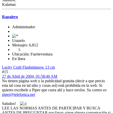
Kalamar.
Rapalero
Administrador
Usuario
Mensajes: 6,812
Ubicación: Fuerteventura
En línea
Lucky Craft Flashminnow 13 cm
#15
27 de Abril de 2004, 01:58:46 AM
No tienen página web y la publicidad gratuita (decir a que precio
esta tal cosa en tal sitio y cosas así) está prohibida en la web. Si
quieres escribele a Piper que curra ahí y hace envíos. Su correo es
piper@telefonica.net
Saludos!
LEE LAS NORMAS ANTES DE PARTICIPAR Y BUSCA
ANTES DE PREGUNTAR por favor, sigue alguna conversación si