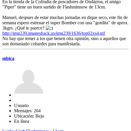
En la tienda de la Cofradia de pescadores de Ondárroa, el amigo
"Piper" tiene un buen surtido de Flashminnow de 13cm.
Manuel, despues de estar muchas jornadas en dique seco, este fin de
semana espero estrenar el super Bomber con una "gordita" de aprox.
3kgrs. ¿Qué te parece?
http://img239.imageshack.us/img239/1636/top02xs4.gif
No hay que temer a los que tienen otra opinión, sino a aquellos que
son demasiado cobardes para manifestarla.
mbica
Usuario
Mensajes: 204
Ubicación: Beja
En línea