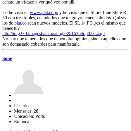
echare un vistazo a ver qué veo por allí.
Lo he visto en
www.plat.co.jp
y he visto que el Shore Line Shire R-
50 con tres triples, cuando los que tengo yo tienen solo dos. Quizás
los de
plat.co
sean nuevos modelos. El SL 14 FG ¿es el mismo que
tienes tu?
http://img239.imageshack.us/img239/1636/top02xs4.gif
No hay que temer a los que tienen otra opinión, sino a aquellos que
son demasiado cobardes para manifestarla.
Sone
Usuario
Mensajes: 28
Ubicación: Porto
En línea