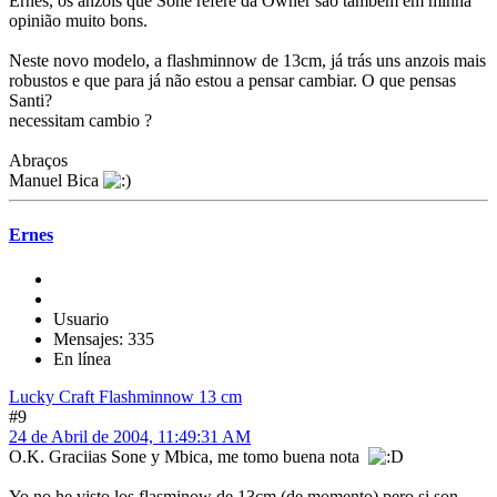
Ernes, os anzois que Sone refere da Owner são tambêm em minha
opinião muito bons.
Neste novo modelo, a flashminnow de 13cm, já trás uns anzois mais
robustos e que para já não estou a pensar cambiar. O que pensas
Santi?
necessitam cambio ?
Abraços
Manuel Bica
Ernes
Usuario
Mensajes: 335
En línea
Lucky Craft Flashminnow 13 cm
#9
24 de Abril de 2004, 11:49:31 AM
O.K. Graciias Sone y Mbica, me tomo buena nota
Yo no he visto los flasminow de 13cm (de momento) pero si son