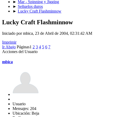
►
Mar - Spinning y Jigging
►
Señuelos duros
►
Lucky Craft Flashminnow
Lucky Craft Flashminnow
Iniciado por mbica, 23 de Abril de 2004, 02:31:42 AM
Imprimir
Ir Abajo
Páginas
1
2
3
4
5
6
7
Acciones del Usuario
mbica
Usuario
Mensajes: 204
Ubicación: Beja