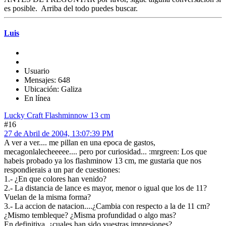
es posible. Arriba del todo puedes buscar.
Luis
Usuario
Mensajes: 648
Ubicación: Galiza
En línea
Lucky Craft Flashminnow 13 cm
#16
27 de Abril de 2004, 13:07:39 PM
A ver a ver.... me pillan en una epoca de gastos,
mecagonlalecheeeee.... pero por curiosidad... :mrgreen: Los que
habeis probado ya los flashminow 13 cm, me gustaria que nos
respondierais a un par de cuestiones:
1.- ¿En que colores han venido?
2.- La distancia de lance es mayor, menor o igual que los de 11?
Vuelan de la misma forma?
3.- La accion de natacion....¿Cambia con respecto a la de 11 cm?
¿Mismo tembleque? ¿Misma profundidad o algo mas?
En definitiva, ¿cuales han sido vuestras impresiones?