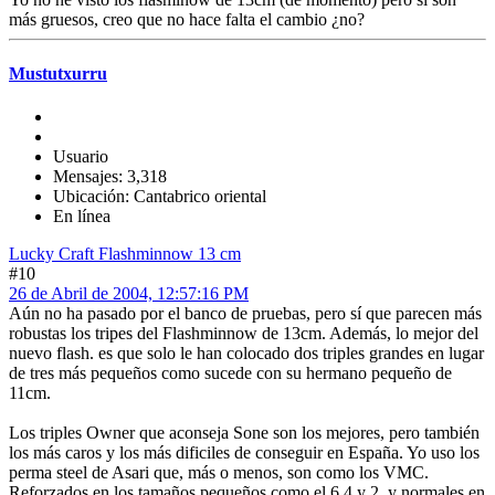
más gruesos, creo que no hace falta el cambio ¿no?
Mustutxurru
Usuario
Mensajes: 3,318
Ubicación: Cantabrico oriental
En línea
Lucky Craft Flashminnow 13 cm
#10
26 de Abril de 2004, 12:57:16 PM
Aún no ha pasado por el banco de pruebas, pero sí que parecen más
robustas los tripes del Flashminnow de 13cm. Además, lo mejor del
nuevo flash. es que solo le han colocado dos triples grandes en lugar
de tres más pequeños como sucede con su hermano pequeño de
11cm.
Los triples Owner que aconseja Sone son los mejores, pero también
los más caros y los más dificiles de conseguir en España. Yo uso los
perma steel de Asari que, más o menos, son como los VMC.
Reforzados en los tamaños pequeños como el 6,4 y 2, y normales en