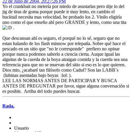
22 de Julio de 2004, 20:27:26 PM
Yo el crankbait no metería por miedo de asustarlas pero dije lo del
jig de tiras de goma porque puede ir muy lento, en cambio el
bucktail necesita mas velocidad, he probado los 2. Vinilo eligiría
uno como el que enseño ahí pero GRANDE y lento, como una tita
.
Que descansan ahí es seguro, el porqué no lo sé, seguro que no
estan halando de los flash minnow por telepatía. Sobre qué hace el
pescado en un sitio que "no le corresponde" prefiero no opinar
porque nunca podemos saberlo a ciencia cierta. Auque igual las
alguitas de la cuerda de la boya atraigan comida y la cuerda sea una
referencia para que no se muevan del sitio si eso es lo que quieren.
Dios mio, ¿acabaré tan filósofo como Caduf? Son las LABB´s
(lubinas asentadas bajo boyas :lol: ).
LEE LAS NORMAS ANTES DE PARTICIPAR Y BUSCA
ANTES DE PREGUNTAR por favor, sigue alguna conversación si
es posible. Arriba del todo puedes buscar.
Rada.
Usuario