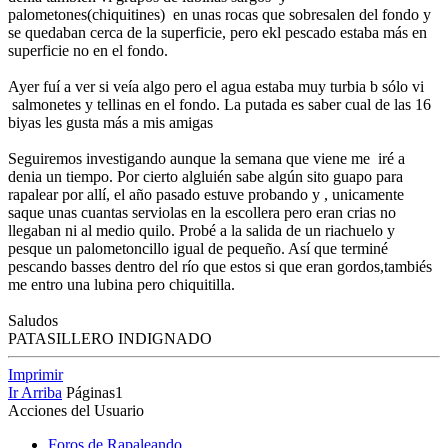
palometones(chiquitines) en unas rocas que sobresalen del fondo y
se quedaban cerca de la superficie, pero ekl pescado estaba más en
superficie no en el fondo.
Ayer fuí a ver si veía algo pero el agua estaba muy turbia b sólo vi
salmonetes y tellinas en el fondo. La putada es saber cual de las 16
biyas les gusta más a mis amigas
Seguiremos investigando aunque la semana que viene me iré a
denia un tiempo. Por cierto algluién sabe algún sito guapo para
rapalear por allí, el año pasado estuve probando y , unicamente
saque unas cuantas serviolas en la escollera pero eran crias no
llegaban ni al medio quilo. Probé a la salida de un riachuelo y
pesque un palometoncillo igual de pequeño. Así que terminé
pescando basses dentro del río que estos si que eran gordos,tambiés
me entro una lubina pero chiquitilla.
Saludos
PATASILLERO INDIGNADO
Imprimir
Ir Arriba
Páginas
1
Acciones del Usuario
Foros de Rapaleando