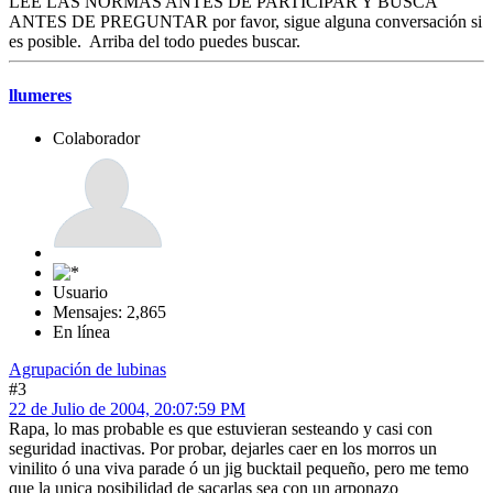
LEE LAS NORMAS ANTES DE PARTICIPAR Y BUSCA
ANTES DE PREGUNTAR por favor, sigue alguna conversación si
es posible. Arriba del todo puedes buscar.
llumeres
Colaborador
Usuario
Mensajes: 2,865
En línea
Agrupación de lubinas
#3
22 de Julio de 2004, 20:07:59 PM
Rapa, lo mas probable es que estuvieran sesteando y casi con
seguridad inactivas. Por probar, dejarles caer en los morros un
vinilito ó una viva parade ó un jig bucktail pequeño, pero me temo
que la unica posibilidad de sacarlas sea con un arponazo