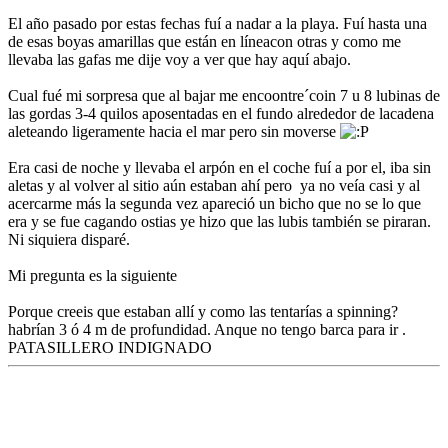
El año pasado por estas fechas fuí a nadar a la playa. Fuí hasta una
de esas boyas amarillas que están en líneacon otras y como me
llevaba las gafas me dije voy a ver que hay aquí abajo.
Cual fué mi sorpresa que al bajar me encoontre´coin 7 u 8 lubinas de
las gordas 3-4 quilos aposentadas en el fundo alrededor de lacadena
aleteando ligeramente hacia el mar pero sin moverse
Era casi de noche y llevaba el arpón en el coche fuí a por el, iba sin
aletas y al volver al sitio aún estaban ahí pero ya no veía casi y al
acercarme más la segunda vez apareció un bicho que no se lo que
era y se fue cagando ostias ye hizo que las lubis también se piraran.
Ni siquiera disparé.
Mi pregunta es la siguiente
Porque creeis que estaban allí y como las tentarías a spinning?
habrían 3 ó 4 m de profundidad. Anque no tengo barca para ir .
PATASILLERO INDIGNADO