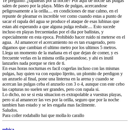
Te pregunto: ¿rapaleais por la noche? Por aqui de noche las pulgas
salen de paseo por la playa. Miles de pulgas, acercandose
peligrosamente a la orilla.... en condiciones de mar calmo, en el
repunte de pleamar es increible ver como cuando estas a punto de
sacar el rapala del agua se produce el ataque de esas lubinas que
estan ahi esperando a que alguna pulga resbale.... Esto sucede
incluso en playas frecuentadas por el dia por bañistas, y
especialmente en esta epoca. Prohibido hacer ruido ni meterse en el
agua. Al amanecer el acercamiento no es tan exagerado, pero
digamos que cambian el ultimo metro por los ultimos 5 metros.
Llega un momento de la mañana en el que dejan de comer, y es
frecuente verlas en la misma orilla paseandose, y ahi es inutil
lanzarles nada porque se rien de ti.
En esas horas nocturnas es facil cogerlas incluso con las mismas
pulgas, hay quien va con equipo lijerito, un plomito de perdigon y
un anzuelo al final, pone una linterna en la arena y cuando se
acercan las pulgas ceba el anzuelo con 3 o 4, aunque con este cebo
las capturas no suelen ser grandes, pero con rapala si.
Lo dicho, no se si esta situacion es extrapolable a vuestras playas,
pero si al amanecer las ves por la orilla, seguro que por la noche
tambien han estado y se les engaña mas facilmente.
Saludos.
Para coller rodaballo hai que molla-lo carallo
mbica