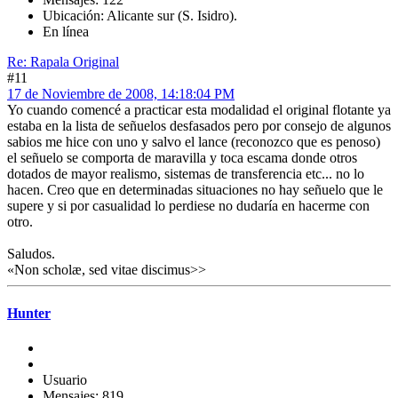
Ubicación: Alicante sur (S. Isidro).
En línea
Re: Rapala Original
#11
17 de Noviembre de 2008, 14:18:04 PM
Yo cuando comencé a practicar esta modalidad el original flotante ya
estaba en la lista de señuelos desfasados pero por consejo de algunos
sabios me hice con uno y salvo el lance (reconozco que es penoso)
el señuelo se comporta de maravilla y toca escama donde otros
dotados de mayor realismo, sistemas de transferencia etc... no lo
hacen. Creo que en determinadas situaciones no hay señuelo que le
supere y si por casualidad lo perdiese no dudaría en hacerme con
otro.
Saludos.
«Non scholæ, sed vitae discimus>>
Hunter
Usuario
Mensajes: 819