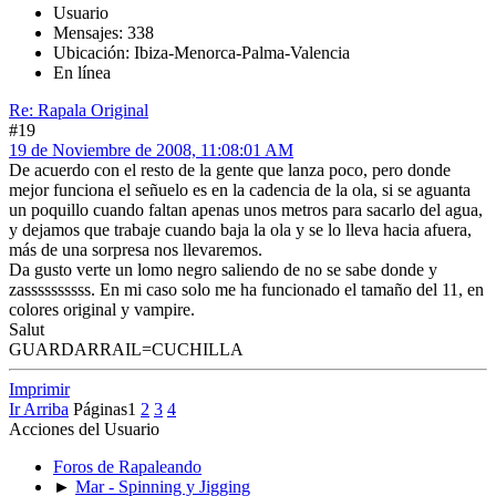
Usuario
Mensajes: 338
Ubicación: Ibiza-Menorca-Palma-Valencia
En línea
Re: Rapala Original
#19
19 de Noviembre de 2008, 11:08:01 AM
De acuerdo con el resto de la gente que lanza poco, pero donde
mejor funciona el señuelo es en la cadencia de la ola, si se aguanta
un poquillo cuando faltan apenas unos metros para sacarlo del agua,
y dejamos que trabaje cuando baja la ola y se lo lleva hacia afuera,
más de una sorpresa nos llevaremos.
Da gusto verte un lomo negro saliendo de no se sabe donde y
zassssssssss. En mi caso solo me ha funcionado el tamaño del 11, en
colores original y vampire.
Salut
GUARDARRAIL=CUCHILLA
Imprimir
Ir Arriba
Páginas
1
2
3
4
Acciones del Usuario
Foros de Rapaleando
►
Mar - Spinning y Jigging