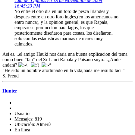
Cita de: Ogmios en 18 de Noviembre de 2008,
16:45:23 PM
Yo entre el otro dia en un foro de pesca Irlandes y
despues entre en otro foro ingles,(en los americanos no
entro nunca), y la opinion general, es que Rapala,
empezo su produccion para lagos, los que
posteriormente diseñaron para costas, los diseñaron,
solo con las estadisticas marinas de mares muy
calmados.
Asi es,...el amigo Hauki nos daria una buena explicacion del tema
como buen "fan" del Sr Lauri Rapala y Paisano suyo....¿Ande
andará?
"He sido un hombre afortunado en la vida;nada me resulto facil"
S. Freud
Hunter
Usuario
Mensajes: 819
Ubicación: Almería
En línea