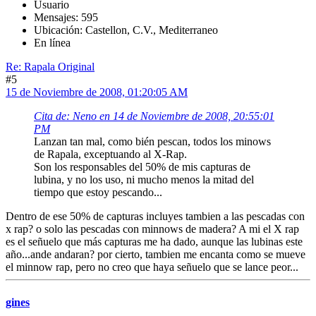
Usuario
Mensajes: 595
Ubicación: Castellon, C.V., Mediterraneo
En línea
Re: Rapala Original
#5
15 de Noviembre de 2008, 01:20:05 AM
Cita de: Neno en 14 de Noviembre de 2008, 20:55:01
PM
Lanzan tan mal, como bién pescan, todos los minows
de Rapala, exceptuando al X-Rap.
Son los responsables del 50% de mis capturas de
lubina, y no los uso, ni mucho menos la mitad del
tiempo que estoy pescando...
Dentro de ese 50% de capturas incluyes tambien a las pescadas con
x rap? o solo las pescadas con minnows de madera? A mi el X rap
es el señuelo que más capturas me ha dado, aunque las lubinas este
año...ande andaran? por cierto, tambien me encanta como se mueve
el minnow rap, pero no creo que haya señuelo que se lance peor...
gines