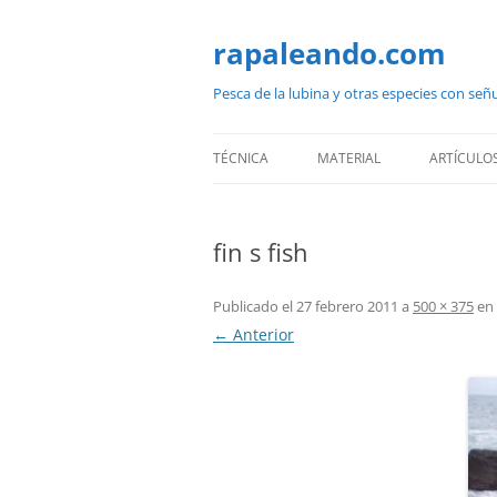
Saltar
al
contenido
rapaleando.com
Pesca de la lubina y otras especies con señ
TÉCNICA
MATERIAL
ARTÍCULO
fin s fish
Publicado el
27 febrero 2011
a
500 × 375
en
← Anterior