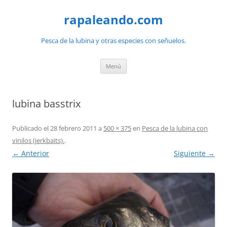
Saltar
al
rapaleando.com
contenido
Pesca de la lubina y otras especies con señuelos.
Menú
lubina basstrix
Publicado el
28 febrero 2011
a
500 × 375
en
Pesca de la lubina con
vinilos (jerkbaits).
.
← Anterior
Siguiente →