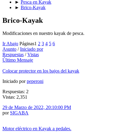
►
Pesca en Kayak
►
Brico-Kayak
Brico-Kayak
Modificaciones en nuestro kayak de pesca.
Ir Abajo
Páginas
1
2
3
4
5
6
Asunto
/
Iniciado por
Respuestas
/
Vistas
Último Mensaje
Colocar protector en los bajos del kayak
Iniciado por
peperoni
Respuestas: 2
Vistas: 2,351
29 de Marzo de 2022, 20:10:00 PM
por
SIGABA
Motor eléctrico en Kayak a pedales.