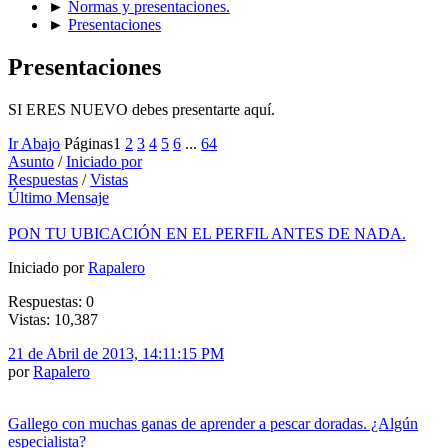
►
Normas y presentaciones.
►
Presentaciones
Presentaciones
SI ERES NUEVO debes presentarte aquí.
Ir Abajo
Páginas
1
2
3
4
5
6
...
64
Asunto
/
Iniciado por
Respuestas
/
Vistas
Último Mensaje
PON TU UBICACIÓN EN EL PERFIL ANTES DE NADA.
Iniciado por
Rapalero
Respuestas: 0
Vistas: 10,387
21 de Abril de 2013, 14:11:15 PM
por
Rapalero
Gallego con muchas ganas de aprender a pescar doradas. ¿Algún
especialista?