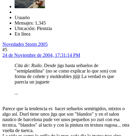
Usuario
Mensajes: 1,345
Ubicación: Plentzia
En línea
Novedades Storm 2005
#5
24 de Noviembre de 2004, 17:31:14 PM
Cita de: Ruilo
. Desde jigs hasta señuelos de
"semiplastilina" (no se como explicar lo que son) con
forma de cohete y moldeables jijiji La verdad es que
parecia un juguete
...
Parece que la tendencia es hacer señuelos semirigidos, mixtos o
algo así. Duel tiene unos jigs que son "blandos" y en el salon
nautico de barcelona pude ver unos pequeños yo zuri con esa
tecnica, "blandos" al tacto y con la pintura en textura rugosa... otra
vuelta de tuerca.
La vida es como la orilla de la mar, cada dia la marea trae algo