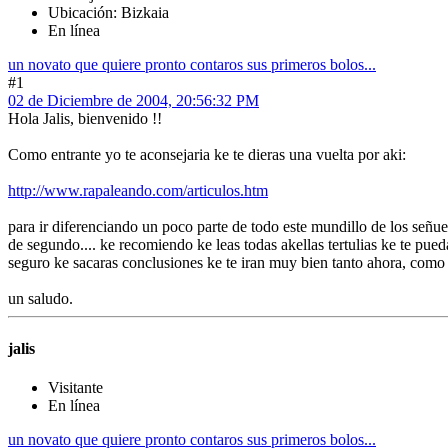
Ubicación: Bizkaia
En línea
un novato que quiere pronto contaros sus primeros bolos...
#1
02 de Diciembre de 2004, 20:56:32 PM
Hola Jalis, bienvenido !!
Como entrante yo te aconsejaria ke te dieras una vuelta por aki:
http://www.rapaleando.com/articulos.htm
para ir diferenciando un poco parte de todo este mundillo de los señue
de segundo.... ke recomiendo ke leas todas akellas tertulias ke te pu
seguro ke sacaras conclusiones ke te iran muy bien tanto ahora, como
un saludo.
jalis
Visitante
En línea
un novato que quiere pronto contaros sus primeros bolos...