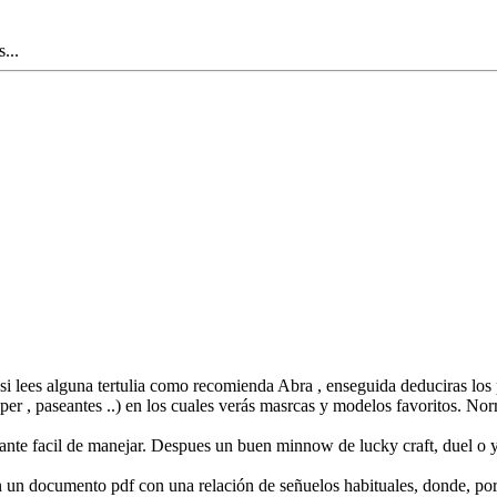
...
i lees alguna tertulia como recomienda Abra , enseguida deduciras los p
opper , paseantes ..) en los cuales verás masrcas y modelos favoritos. N
ante facil de manejar. Despues un buen minnow de lucky craft, duel o y
en un documento pdf con una relación de señuelos habituales, donde, po