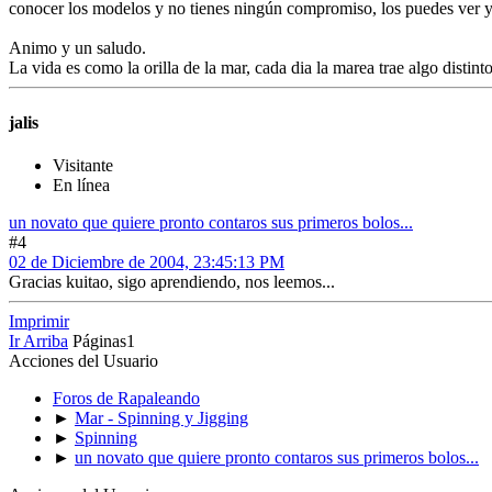
conocer los modelos y no tienes ningún compromiso, los puedes ver y
Animo y un saludo.
La vida es como la orilla de la mar, cada dia la marea trae algo distinto 
jalis
Visitante
En línea
un novato que quiere pronto contaros sus primeros bolos...
#4
02 de Diciembre de 2004, 23:45:13 PM
Gracias kuitao, sigo aprendiendo, nos leemos...
Imprimir
Ir Arriba
Páginas
1
Acciones del Usuario
Foros de Rapaleando
►
Mar - Spinning y Jigging
►
Spinning
►
un novato que quiere pronto contaros sus primeros bolos...