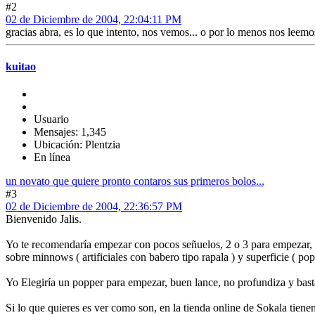
#2
02 de Diciembre de 2004, 22:04:11 PM
gracias abra, es lo que intento, nos vemos... o por lo menos nos leemos
kuitao
Usuario
Mensajes: 1,345
Ubicación: Plentzia
En línea
un novato que quiere pronto contaros sus primeros bolos...
#3
02 de Diciembre de 2004, 22:36:57 PM
Bienvenido Jalis.
Yo te recomendaría empezar con pocos señuelos, 2 o 3 para empezar, s
sobre minnows ( artificiales con babero tipo rapala ) y superficie ( p
Yo Elegiría un popper para empezar, buen lance, no profundiza y bast
Si lo que quieres es ver como son, en la tienda online de Sokala tien