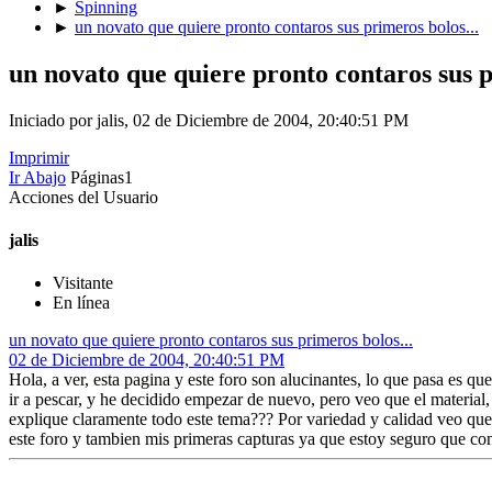
►
Spinning
►
un novato que quiere pronto contaros sus primeros bolos...
un novato que quiere pronto contaros sus p
Iniciado por jalis, 02 de Diciembre de 2004, 20:40:51 PM
Imprimir
Ir Abajo
Páginas
1
Acciones del Usuario
jalis
Visitante
En línea
un novato que quiere pronto contaros sus primeros bolos...
02 de Diciembre de 2004, 20:40:51 PM
Hola, a ver, esta pagina y este foro son alucinantes, lo que pasa es qu
ir a pescar, y he decidido empezar de nuevo, pero veo que el material
explique claramente todo este tema??? Por variedad y calidad veo que
este foro y tambien mis primeras capturas ya que estoy seguro que con 