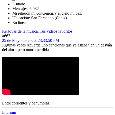
Usuario
Mensajes: 6,032
Mi religión mi conciencia y el cielo mi paz.
Ubicación: San Fernando (Cadiz)
En línea
Re:Joyas de la música. Tus videos favoritos.
#663
25 de Mayo de 2026, 23:33:50 PM
Algunas veces recuerda uno canciones que ya estaban en un desván
del alma, pero nunca perdidas.
Entre corrientes y penumbras...
Imprimir