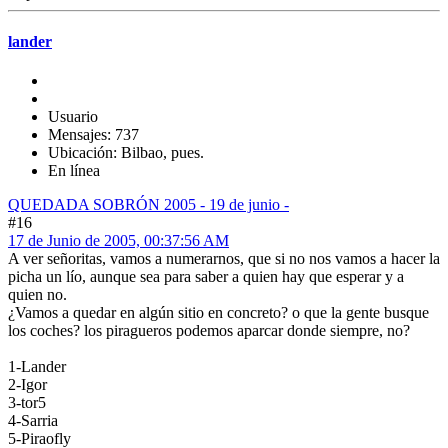
lander
Usuario
Mensajes: 737
Ubicación: Bilbao, pues.
En línea
QUEDADA SOBRÓN 2005 - 19 de junio -
#16
17 de Junio de 2005, 00:37:56 AM
A ver señoritas, vamos a numerarnos, que si no nos vamos a hacer la
picha un lío, aunque sea para saber a quien hay que esperar y a
quien no.
¿Vamos a quedar en algún sitio en concreto? o que la gente busque
los coches? los piragueros podemos aparcar donde siempre, no?
1-Lander
2-Igor
3-tor5
4-Sarria
5-Piraofly