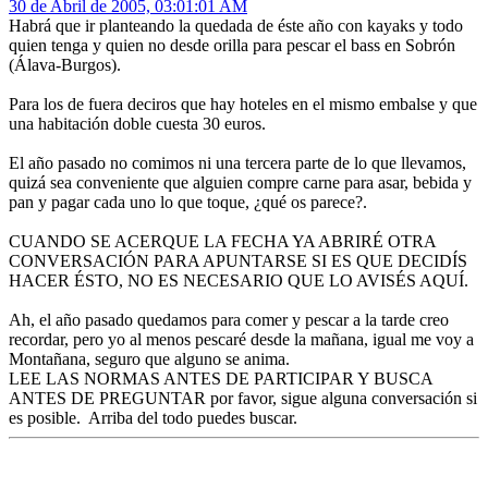
30 de Abril de 2005, 03:01:01 AM
Habrá que ir planteando la quedada de éste año con kayaks y todo
quien tenga y quien no desde orilla para pescar el bass en Sobrón
(Álava-Burgos).
Para los de fuera deciros que hay hoteles en el mismo embalse y que
una habitación doble cuesta 30 euros.
El año pasado no comimos ni una tercera parte de lo que llevamos,
quizá sea conveniente que alguien compre carne para asar, bebida y
pan y pagar cada uno lo que toque, ¿qué os parece?.
CUANDO SE ACERQUE LA FECHA YA ABRIRÉ OTRA
CONVERSACIÓN PARA APUNTARSE SI ES QUE DECIDÍS
HACER ÉSTO, NO ES NECESARIO QUE LO AVISÉS AQUÍ.
Ah, el año pasado quedamos para comer y pescar a la tarde creo
recordar, pero yo al menos pescaré desde la mañana, igual me voy a
Montañana, seguro que alguno se anima.
LEE LAS NORMAS ANTES DE PARTICIPAR Y BUSCA
ANTES DE PREGUNTAR por favor, sigue alguna conversación si
es posible. Arriba del todo puedes buscar.