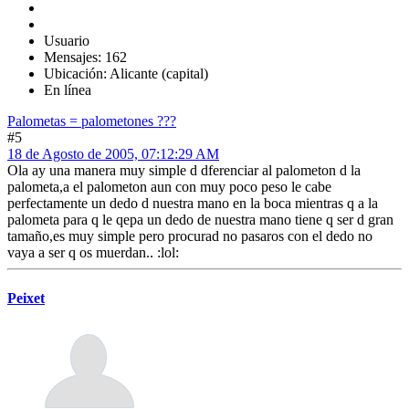
Usuario
Mensajes: 162
Ubicación: Alicante (capital)
En línea
Palometas = palometones ???
#5
18 de Agosto de 2005, 07:12:29 AM
Ola ay una manera muy simple d dferenciar al palometon d la
palometa,a el palometon aun con muy poco peso le cabe
perfectamente un dedo d nuestra mano en la boca mientras q a la
palometa para q le qepa un dedo de nuestra mano tiene q ser d gran
tamaño,es muy simple pero procurad no pasaros con el dedo no
vaya a ser q os muerdan.. :lol:
Peixet