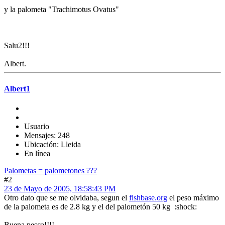
y la palometa "Trachimotus Ovatus"
Salu2!!!
Albert.
Albert1
Usuario
Mensajes: 248
Ubicación: Lleida
En línea
Palometas = palometones ???
#2
23 de Mayo de 2005, 18:58:43 PM
Otro dato que se me olvidaba, segun el
fishbase.org
el peso máximo
de la palometa es de 2.8 kg y el del palometón 50 kg :shock:
Buena pesca!!!!