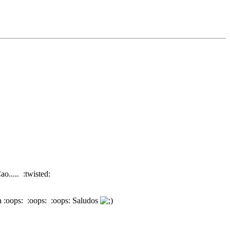
o..... :twisted:
ra :oops: :oops: :oops: Saludos