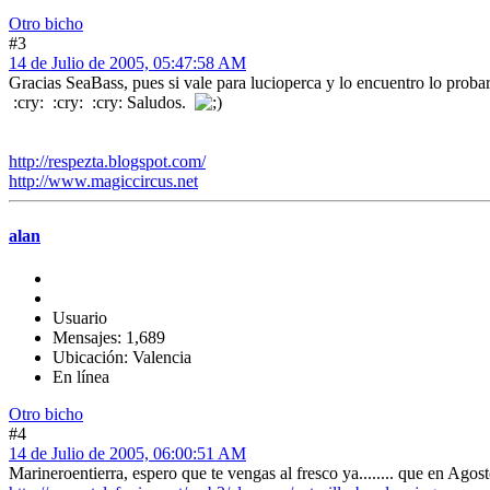
Otro bicho
#3
14 de Julio de 2005, 05:47:58 AM
Gracias SeaBass, pues si vale para lucioperca y lo encuentro lo proba
:cry: :cry: :cry: Saludos.
http://respezta.blogspot.com/
http://www.magiccircus.net
alan
Usuario
Mensajes: 1,689
Ubicación: Valencia
En línea
Otro bicho
#4
14 de Julio de 2005, 06:00:51 AM
Marineroentierra, espero que te vengas al fresco ya........ que en Agos