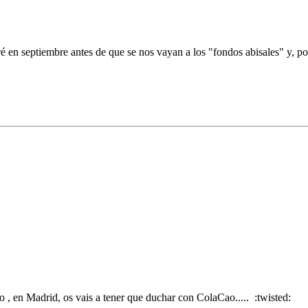
ré en septiembre antes de que se nos vayan a los "fondos abisales" y, po
to , en Madrid, os vais a tener que duchar con ColaCao..... :twisted: