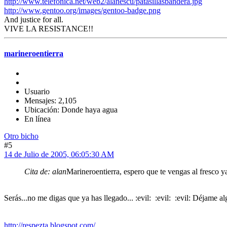
http://www.telefonica.net/web2/alanescu/patasillasbandera.jpg
http://www.gentoo.org/images/gentoo-badge.png
And justice for all.
VIVE LA RESISTANCE!!
marineroentierra
Usuario
Mensajes: 2,105
Ubicación: Donde haya agua
En línea
Otro bicho
#5
14 de Julio de 2005, 06:05:30 AM
Cita de: alan
Marineroentierra, espero que te vengas al fresco ya
Serás...no me digas que ya has llegado... :evil: :evil: :evil: Déjame
http://respezta.blogspot.com/