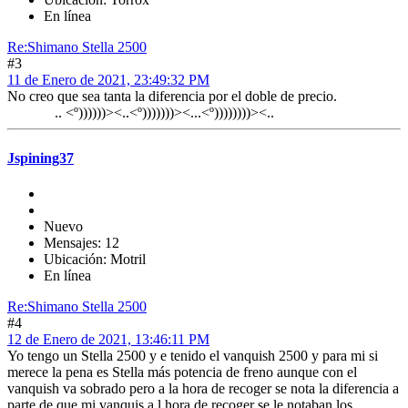
En línea
Re:Shimano Stella 2500
#3
11 de Enero de 2021, 23:49:32 PM
No creo que sea tanta la diferencia por el doble de precio.
.. <º))))))><..<º)))))))><...<º))))))))><..
Jspining37
Nuevo
Mensajes: 12
Ubicación: Motril
En línea
Re:Shimano Stella 2500
#4
12 de Enero de 2021, 13:46:11 PM
Yo tengo un Stella 2500 y e tenido el vanquish 2500 y para mi si
merece la pena es Stella más potencia de freno aunque con el
vanquish va sobrado pero a la hora de recoger se nota la diferencia a
parte de que mi vanquis a l hora de recoger se le notaban los