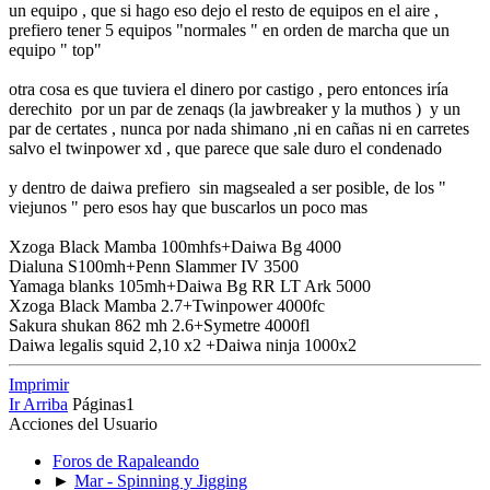
un equipo , que si hago eso dejo el resto de equipos en el aire ,
prefiero tener 5 equipos "normales " en orden de marcha que un
equipo " top"
otra cosa es que tuviera el dinero por castigo , pero entonces iría
derechito por un par de zenaqs (la jawbreaker y la muthos ) y un
par de certates , nunca por nada shimano ,ni en cañas ni en carretes
salvo el twinpower xd , que parece que sale duro el condenado
y dentro de daiwa prefiero sin magsealed a ser posible, de los "
viejunos " pero esos hay que buscarlos un poco mas
Xzoga Black Mamba 100mhfs+Daiwa Bg 4000
Dialuna S100mh+Penn Slammer IV 3500
Yamaga blanks 105mh+Daiwa Bg RR LT Ark 5000
Xzoga Black Mamba 2.7+Twinpower 4000fc
Sakura shukan 862 mh 2.6+Symetre 4000fl
Daiwa legalis squid 2,10 x2 +Daiwa ninja 1000x2
Imprimir
Ir Arriba
Páginas
1
Acciones del Usuario
Foros de Rapaleando
►
Mar - Spinning y Jigging