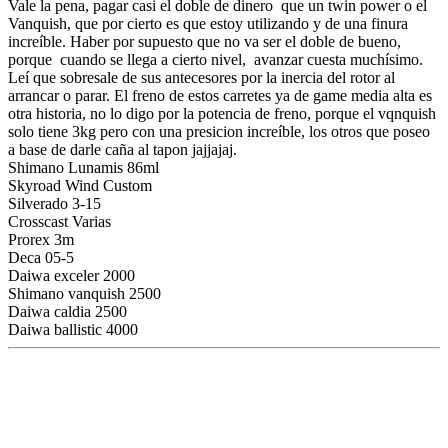
Vale la pena, pagar casi el doble de dinero que un twin power o el
Vanquish, que por cierto es que estoy utilizando y de una finura
increíble. Haber por supuesto que no va ser el doble de bueno,
porque cuando se llega a cierto nivel, avanzar cuesta muchísimo.
Leí que sobresale de sus antecesores por la inercia del rotor al
arrancar o parar. El freno de estos carretes ya de game media alta es
otra historia, no lo digo por la potencia de freno, porque el vqnquish
solo tiene 3kg pero con una presicion increíble, los otros que poseo
a base de darle caña al tapon jajjajaj.
Shimano Lunamis 86ml
Skyroad Wind Custom
Silverado 3-15
Crosscast Varias
Prorex 3m
Deca 05-5
Daiwa exceler 2000
Shimano vanquish 2500
Daiwa caldia 2500
Daiwa ballistic 4000