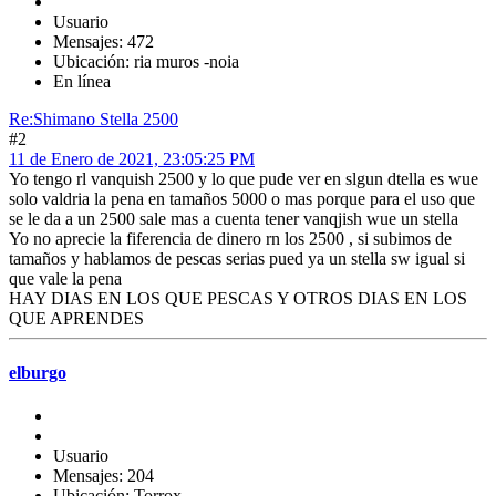
Usuario
Mensajes: 472
Ubicación: ria muros -noia
En línea
Re:Shimano Stella 2500
#2
11 de Enero de 2021, 23:05:25 PM
Yo tengo rl vanquish 2500 y lo que pude ver en slgun dtella es wue
solo valdria la pena en tamaños 5000 o mas porque para el uso que
se le da a un 2500 sale mas a cuenta tener vanqjish wue un stella
Yo no aprecie la fiferencia de dinero rn los 2500 , si subimos de
tamaños y hablamos de pescas serias pued ya un stella sw igual si
que vale la pena
HAY DIAS EN LOS QUE PESCAS Y OTROS DIAS EN LOS
QUE APRENDES
elburgo
Usuario
Mensajes: 204
Ubicación: Torrox