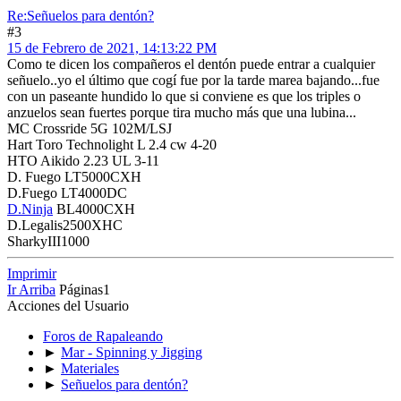
Re:Señuelos para dentón?
#3
15 de Febrero de 2021, 14:13:22 PM
Como te dicen los compañeros el dentón puede entrar a cualquier
señuelo..yo el último que cogí fue por la tarde marea bajando...fue
con un paseante hundido lo que si conviene es que los triples o
anzuelos sean fuertes porque tira mucho más que una lubina...
MC Crossride 5G 102M/LSJ
Hart Toro Technolight L 2.4 cw 4-20
HTO Aikido 2.23 UL 3-11
D. Fuego LT5000CXH
D.Fuego LT4000DC
D.Ninja
BL4000CXH
D.Legalis2500XHC
SharkyIII1000
Imprimir
Ir Arriba
Páginas
1
Acciones del Usuario
Foros de Rapaleando
►
Mar - Spinning y Jigging
►
Materiales
►
Señuelos para dentón?