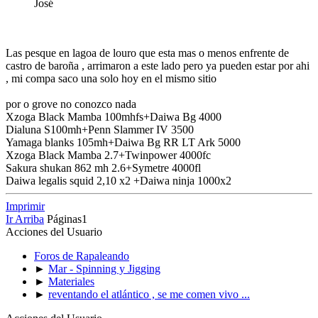
José
Las pesque en lagoa de louro que esta mas o menos enfrente de
castro de baroña , arrimaron a este lado pero ya pueden estar por ahi
, mi compa saco una solo hoy en el mismo sitio
por o grove no conozco nada
Xzoga Black Mamba 100mhfs+Daiwa Bg 4000
Dialuna S100mh+Penn Slammer IV 3500
Yamaga blanks 105mh+Daiwa Bg RR LT Ark 5000
Xzoga Black Mamba 2.7+Twinpower 4000fc
Sakura shukan 862 mh 2.6+Symetre 4000fl
Daiwa legalis squid 2,10 x2 +Daiwa ninja 1000x2
Imprimir
Ir Arriba
Páginas
1
Acciones del Usuario
Foros de Rapaleando
►
Mar - Spinning y Jigging
►
Materiales
►
reventando el atlántico , se me comen vivo ...