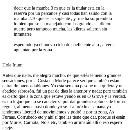
decir que la mamba 3 m que es la titular esta en la
reserva por un percance y casi todas han salido con la
mamba 2,70 que es la suplente , y me ha sorprendido
lo bien que se ha manejado con las grandotas , dieron
guerra pero tampoco mucha, las kileras salieron sin
inmutarse
esperando ya el nuevo ciclo de coeficiente alto , a ver si
aguantan por la zona ...
Hola Irium:
Antes que nada, me alegro mucho, de que estés teniendo grandes
sensaciones, por la Costa da Morte parece ser que también están
entrando buenos tablones. Yo esta semana pesqué una quilera y un
abadejo sabrosón, fui un par de días la anterior y nada; pero también
es cierto que a la zona que estuve yendo es en O Grove y la verdad,
es un lugar que no se caracteriza por dar grandes capturas de forma
regular, al menos hasta donde yo sé. La próxima semana ya
tendremos libertad de movimientos y podré ir por tu zona, As
Furnas, Corrubedo etc y ahí sí que las tiene que dar, porque si están
por Muros, Carnota, Noia etc, también arrimarán allí o eso espero
jejeje.