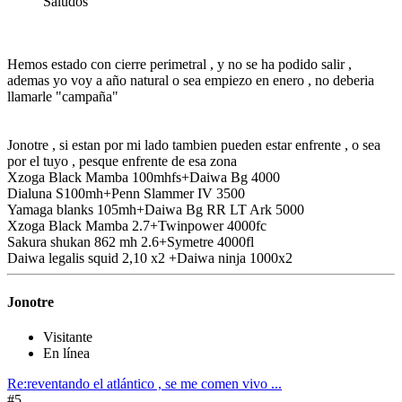
Saludos
Hemos estado con cierre perimetral , y no se ha podido salir ,
ademas yo voy a año natural o sea empiezo en enero , no deberia
llamarle "campaña"
Jonotre , si estan por mi lado tambien pueden estar enfrente , o sea
por el tuyo , pesque enfrente de esa zona
Xzoga Black Mamba 100mhfs+Daiwa Bg 4000
Dialuna S100mh+Penn Slammer IV 3500
Yamaga blanks 105mh+Daiwa Bg RR LT Ark 5000
Xzoga Black Mamba 2.7+Twinpower 4000fc
Sakura shukan 862 mh 2.6+Symetre 4000fl
Daiwa legalis squid 2,10 x2 +Daiwa ninja 1000x2
Jonotre
Visitante
En línea
Re:reventando el atlántico , se me comen vivo ...
#5