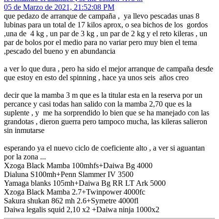
05 de Marzo de 2021, 21:52:08 PM
que pedazo de arranque de campaña , ya llevo pescadas unas 8
lubinas para un total de 17 kilos aprox, o sea bichos de los gordos
,una de 4 kg , un par de 3 kg , un par de 2 kg y el reto kileras , un
par de bolos por el medio para no variar pero muy bien el tema
,pescado del bueno y en abundancia
a ver lo que dura , pero ha sido el mejor arranque de campaña desde
que estoy en esto del spinning , hace ya unos seis años creo
decir que la mamba 3 m que es la titular esta en la reserva por un
percance y casi todas han salido con la mamba 2,70 que es la
suplente , y me ha sorprendido lo bien que se ha manejado con las
grandotas , dieron guerra pero tampoco mucha, las kileras salieron
sin inmutarse
esperando ya el nuevo ciclo de coeficiente alto , a ver si aguantan
por la zona ...
Xzoga Black Mamba 100mhfs+Daiwa Bg 4000
Dialuna S100mh+Penn Slammer IV 3500
Yamaga blanks 105mh+Daiwa Bg RR LT Ark 5000
Xzoga Black Mamba 2.7+Twinpower 4000fc
Sakura shukan 862 mh 2.6+Symetre 4000fl
Daiwa legalis squid 2,10 x2 +Daiwa ninja 1000x2