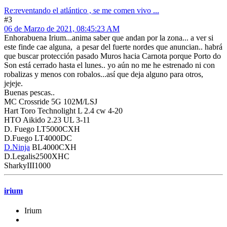
Re:reventando el atlántico , se me comen vivo ...
#3
06 de Marzo de 2021, 08:45:23 AM
Enhorabuena Irium...anima saber que andan por la zona... a ver si
este finde cae alguna, a pesar del fuerte nordes que anuncian.. habrá
que buscar protección pasado Muros hacia Carnota porque Porto do
Son está cerrado hasta el lunes.. yo aún no me he estrenado ni con
robalizas y menos con robalos...así que deja alguno para otros,
jejeje.
Buenas pescas..
MC Crossride 5G 102M/LSJ
Hart Toro Technolight L 2.4 cw 4-20
HTO Aikido 2.23 UL 3-11
D. Fuego LT5000CXH
D.Fuego LT4000DC
D.Ninja
BL4000CXH
D.Legalis2500XHC
SharkyIII1000
irium
Irium