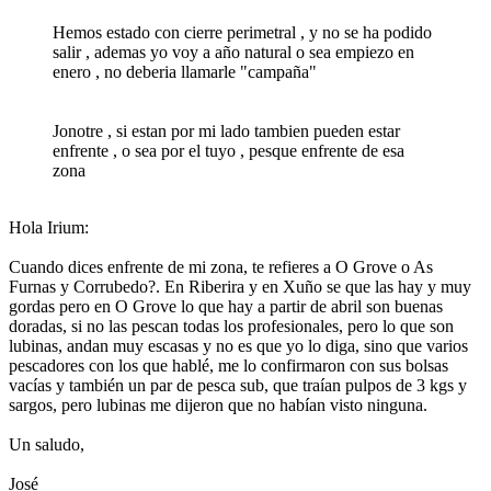
Hemos estado con cierre perimetral , y no se ha podido
salir , ademas yo voy a año natural o sea empiezo en
enero , no deberia llamarle "campaña"
Jonotre , si estan por mi lado tambien pueden estar
enfrente , o sea por el tuyo , pesque enfrente de esa
zona
Hola Irium:
Cuando dices enfrente de mi zona, te refieres a O Grove o As
Furnas y Corrubedo?. En Riberira y en Xuño se que las hay y muy
gordas pero en O Grove lo que hay a partir de abril son buenas
doradas, si no las pescan todas los profesionales, pero lo que son
lubinas, andan muy escasas y no es que yo lo diga, sino que varios
pescadores con los que hablé, me lo confirmaron con sus bolsas
vacías y también un par de pesca sub, que traían pulpos de 3 kgs y
sargos, pero lubinas me dijeron que no habían visto ninguna.
Un saludo,
José