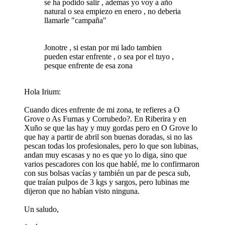
se ha podido salir , ademas yo voy a año
natural o sea empiezo en enero , no deberia
llamarle "campaña"
Jonotre , si estan por mi lado tambien
pueden estar enfrente , o sea por el tuyo ,
pesque enfrente de esa zona
Hola Irium:
Cuando dices enfrente de mi zona, te refieres a O
Grove o As Furnas y Corrubedo?. En Riberira y en
Xuño se que las hay y muy gordas pero en O Grove lo
que hay a partir de abril son buenas doradas, si no las
pescan todas los profesionales, pero lo que son lubinas,
andan muy escasas y no es que yo lo diga, sino que
varios pescadores con los que hablé, me lo confirmaron
con sus bolsas vacías y también un par de pesca sub,
que traían pulpos de 3 kgs y sargos, pero lubinas me
dijeron que no habían visto ninguna.
Un saludo,