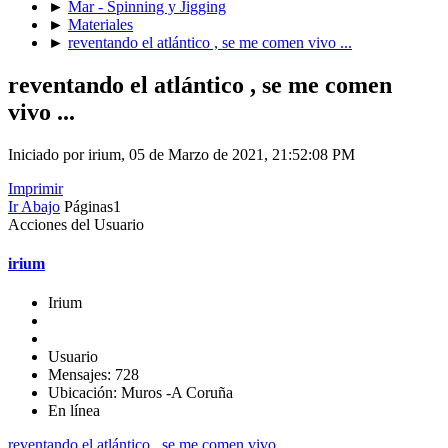
►
Mar - Spinning y Jigging
►
Materiales
►
reventando el atlántico , se me comen vivo ...
reventando el atlántico , se me comen
vivo ...
Iniciado por irium, 05 de Marzo de 2021, 21:52:08 PM
Imprimir
Ir Abajo
Páginas
1
Acciones del Usuario
irium
Irium
Usuario
Mensajes: 728
Ubicación: Muros -A Coruña
En línea
reventando el atlántico , se me comen vivo ...