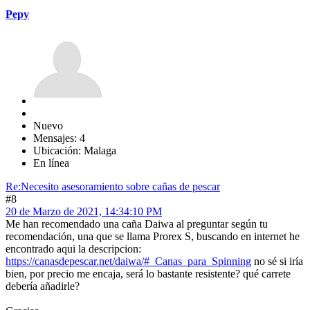
Pepy
Nuevo
Mensajes: 4
Ubicación: Malaga
En línea
Re:Necesito asesoramiento sobre cañas de pescar
#8
20 de Marzo de 2021, 14:34:10 PM
Me han recomendado una caña Daiwa al preguntar según tu
recomendación, una que se llama Prorex S, buscando en internet he
encontrado aqui la descripcion:
https://canasdepescar.net/daiwa/#_Canas_para_Spinning
no sé si iría
bien, por precio me encaja, será lo bastante resistente? qué carrete
debería añadirle?