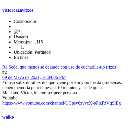
victorcazavitxos
Colaborador
Usuario
Mensajes: 1,115
Ubicación: Perdido!!
En línea
Re:Sedal que menos se degrade con uso de cucharilla-rio (rizos)
#2
09 de Mayo de 2021, 16:04:06 PM
Yo uso sufix duraflex del que viene por km y no me da problemas,
tienen memoria pero el pescar 10 minutos ya se le quita.
Me llamó Víctor, intento ser peor persona.
Youtube:
https://www.youtube.com/channel/UCpsv6zyveX-bPlzFzVqSlEg
walko