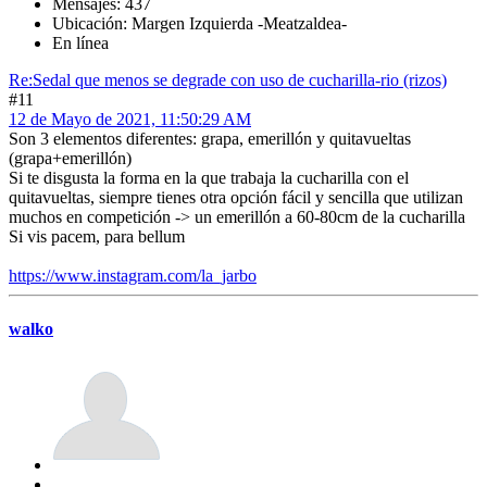
Mensajes: 437
Ubicación: Margen Izquierda -Meatzaldea-
En línea
Re:Sedal que menos se degrade con uso de cucharilla-rio (rizos)
#11
12 de Mayo de 2021, 11:50:29 AM
Son 3 elementos diferentes: grapa, emerillón y quitavueltas
(grapa+emerillón)
Si te disgusta la forma en la que trabaja la cucharilla con el
quitavueltas, siempre tienes otra opción fácil y sencilla que utilizan
muchos en competición -> un emerillón a 60-80cm de la cucharilla
Si vis pacem, para bellum
https://www.instagram.com/la_jarbo
walko