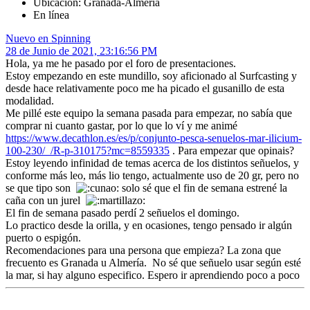
Ubicación: Granada-Almería
En línea
Nuevo en Spinning
28 de Junio de 2021, 23:16:56 PM
Hola, ya me he pasado por el foro de presentaciones.
Estoy empezando en este mundillo, soy aficionado al Surfcasting y
desde hace relativamente poco me ha picado el gusanillo de esta
modalidad.
Me pillé este equipo la semana pasada para empezar, no sabía que
comprar ni cuanto gastar, por lo que lo ví y me animé
https://www.decathlon.es/es/p/conjunto-pesca-senuelos-mar-ilicium-
100-230/_/R-p-310175?mc=8559335
. Para empezar que opinais?
Estoy leyendo infinidad de temas acerca de los distintos señuelos, y
conforme más leo, más lio tengo, actualmente uso de 20 gr, pero no
se que tipo son
solo sé que el fin de semana estrené la
caña con un jurel
El fin de semana pasado perdí 2 señuelos el domingo.
Lo practico desde la orilla, y en ocasiones, tengo pensado ir algún
puerto o espigón.
Recomendaciones para una persona que empieza? La zona que
frecuento es Granada u Almería. No sé que señuelo usar según esté
la mar, si hay alguno especifico. Espero ir aprendiendo poco a poco