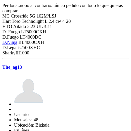
Perdona..nooo al contrario...único pedido con todo lo que quieras
comprar...
MC Crossride 5G 102M/LSJ
Hart Toro Technolight L 2.4 cw 4-20
HTO Aikido 2.23 UL 3-11
D. Fuego LT5000CXH
D.Fuego LT4000DC
D.Ninja
BL4000CXH
D.Legalis2500XHC
SharkyIII1000
The_ag13
Usuario
Mensajes: 48
Ubicación: Bizkaia
En línea