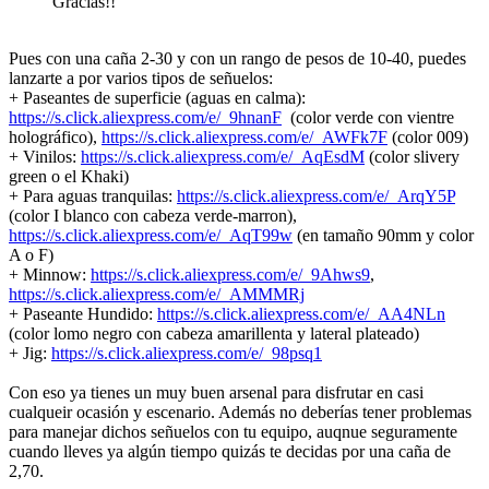
Gracias!!
Pues con una caña 2-30 y con un rango de pesos de 10-40, puedes
lanzarte a por varios tipos de señuelos:
+ Paseantes de superficie (aguas en calma):
https://s.click.aliexpress.com/e/_9hnanF
(color verde con vientre
holográfico),
https://s.click.aliexpress.com/e/_AWFk7F
(color 009)
+ Vinilos:
https://s.click.aliexpress.com/e/_AqEsdM
(color slivery
green o el Khaki)
+ Para aguas tranquilas:
https://s.click.aliexpress.com/e/_ArqY5P
(color I blanco con cabeza verde-marron),
https://s.click.aliexpress.com/e/_AqT99w
(en tamaño 90mm y color
A o F)
+ Minnow:
https://s.click.aliexpress.com/e/_9Ahws9
,
https://s.click.aliexpress.com/e/_AMMMRj
+ Paseante Hundido:
https://s.click.aliexpress.com/e/_AA4NLn
(color lomo negro con cabeza amarillenta y lateral plateado)
+ Jig:
https://s.click.aliexpress.com/e/_98psq1
Con eso ya tienes un muy buen arsenal para disfrutar en casi
cualqueir ocasión y escenario. Además no deberías tener problemas
para manejar dichos señuelos con tu equipo, auqnue seguramente
cuando lleves ya algún tiempo quizás te decidas por una caña de
2,70.