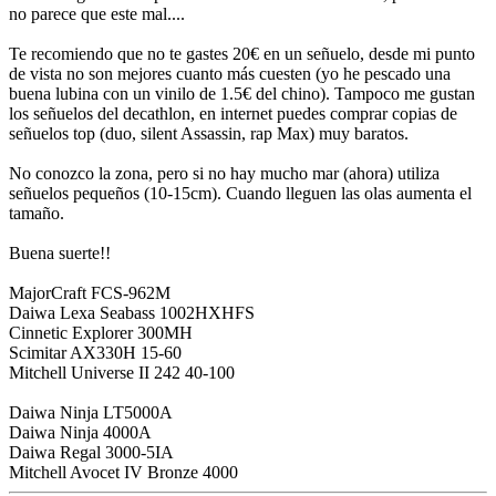
no parece que este mal....
Te recomiendo que no te gastes 20€ en un señuelo, desde mi punto
de vista no son mejores cuanto más cuesten (yo he pescado una
buena lubina con un vinilo de 1.5€ del chino). Tampoco me gustan
los señuelos del decathlon, en internet puedes comprar copias de
señuelos top (duo, silent Assassin, rap Max) muy baratos.
No conozco la zona, pero si no hay mucho mar (ahora) utiliza
señuelos pequeños (10-15cm). Cuando lleguen las olas aumenta el
tamaño.
Buena suerte!!
MajorCraft FCS-962M
Daiwa Lexa Seabass 1002HXHFS
Cinnetic Explorer 300MH
Scimitar AX330H 15-60
Mitchell Universe II 242 40-100
Daiwa Ninja LT5000A
Daiwa Ninja 4000A
Daiwa Regal 3000-5IA
Mitchell Avocet IV Bronze 4000