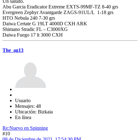
Un saludo.
Abu Garcia Eradicator Extreme EXTS-99MF-TZ 8-40 grs
Evergreen Zephyr Avantgarde ZAGS-91UL/L 1-18 grs
HTO Nebula 240 7-30 grs
Daiwa Certate G 19LT 4000D CXH ARK
Shimano Stradic FL – C3000XG
Daiwa Fuego 17 lt 3000 CXH
The_ag13
Usuario
Mensajes: 48
Ubicación: Bizkaia
En línea
Re:Nuevo en Spinning
#10
09 de Diciembre de 2021, 17:54:30 PM