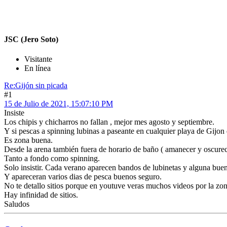
JSC (Jero Soto)
Visitante
En línea
Re:Gijón sin picada
#1
15 de Julio de 2021, 15:07:10 PM
Insiste
Los chipis y chicharros no fallan , mejor mes agosto y septiembre.
Y si pescas a spinning lubinas a paseante en cualquier playa de Gijon 
Es zona buena.
Desde la arena también fuera de horario de baño ( amanecer y oscurece
Tanto a fondo como spinning.
Solo insistir. Cada verano aparecen bandos de lubinetas y alguna bue
Y apareceran varios dias de pesca buenos seguro.
No te detallo sitios porque en youtuve veras muchos videos por la zon
Hay infinidad de sitios.
Saludos