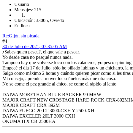
Usuario
Mensajes: 215
Ubicación: 33005, Oviedo
En línea
Re:Gijón sin picada
#4
30 de Julio de 2021, 07:35:05 AM
¿Sabes quien pesca?, el que sale a pescar.
Yo desde casa no pesqué nunca nada.
Tampoco hay que volverse loco con los caladeros, yo pesco spinning
Empecé el día 17 de Julio, sólo he pillado lubinas y un chicharro, la ma
Salgo como máximo 2 horas y cuándo quieren picar como si les tiras 
Mi consejo, aprende a mover los señuelos más que otra cosa.
No se come el pez grande al chico, se come el rápido al lento.
DAIWA MORETHAN BLUE BACKER 99 MHW
MAJOR CRAFT NEW CROSTAGE HARD ROCK CRX-802MH
MAJOR CRAFT CRX-892M
DAIWA FUEGO 20 LT 3000-CXH Y 2500-XH
DAIWA EXCELER 20LT 3000 CXH
OKUMA ITX CB-2500HA