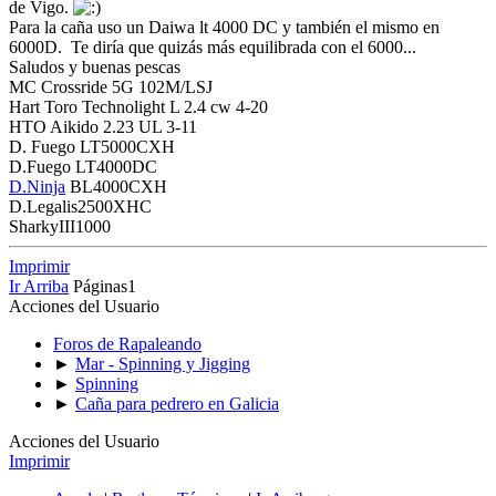
de Vigo.
Para la caña uso un Daiwa lt 4000 DC y también el mismo en
6000D. Te diría que quizás más equilibrada con el 6000...
Saludos y buenas pescas
MC Crossride 5G 102M/LSJ
Hart Toro Technolight L 2.4 cw 4-20
HTO Aikido 2.23 UL 3-11
D. Fuego LT5000CXH
D.Fuego LT4000DC
D.Ninja
BL4000CXH
D.Legalis2500XHC
SharkyIII1000
Imprimir
Ir Arriba
Páginas
1
Acciones del Usuario
Foros de Rapaleando
►
Mar - Spinning y Jigging
►
Spinning
►
Caña para pedrero en Galicia
Acciones del Usuario
Imprimir