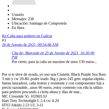
Usuario
Mensajes: 238
Ubicación: Santiago de Compostela
En línea
Re:Caña para pedrero en Galicia
#3
26 de Agosto de 2021, 09:54:48 AM
Cita de: Marcuski en 25 de Agosto de 2021, 16:30:40
PM
Por cierto, para la caña un maximo de unos 150 euros...
Por si te sirve de ayuda..yo uso una Cinnetic Black Purple Sea Bass
3 mts y cw 20-80..poder izado 3kg y peso 245 grm. regular-rápida..
buena lanzadora, caña trotera y resistente y con componentes fuji a
precio razonable...unos 90 euros..estoy contento con ella la utilizo
para pedrero pescando a cierta altura y días de mar...
MC Crossride 5G 102M/LSJ
Hart Toro Technolight L 2.4 cw 4-20
HTO Aikido 2.23 UL 3-11