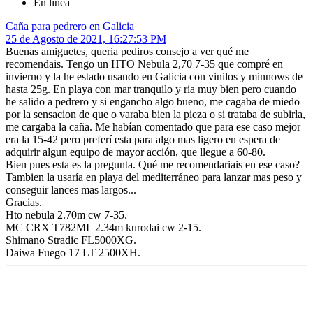
En línea
Caña para pedrero en Galicia
25 de Agosto de 2021, 16:27:53 PM
Buenas amiguetes, queria pediros consejo a ver qué me
recomendais. Tengo un HTO Nebula 2,70 7-35 que compré en
invierno y la he estado usando en Galicia con vinilos y minnows de
hasta 25g. En playa con mar tranquilo y ria muy bien pero cuando
he salido a pedrero y si engancho algo bueno, me cagaba de miedo
por la sensacion de que o varaba bien la pieza o si trataba de subirla,
me cargaba la caña. Me habían comentado que para ese caso mejor
era la 15-42 pero preferí esta para algo mas ligero en espera de
adquirir algun equipo de mayor acción, que llegue a 60-80.
Bien pues esta es la pregunta. Qué me recomendariais en ese caso?
Tambien la usaría en playa del mediterráneo para lanzar mas peso y
conseguir lances mas largos...
Gracias.
Hto nebula 2.70m cw 7-35.
MC CRX T782ML 2.34m kurodai cw 2-15.
Shimano Stradic FL5000XG.
Daiwa Fuego 17 LT 2500XH.