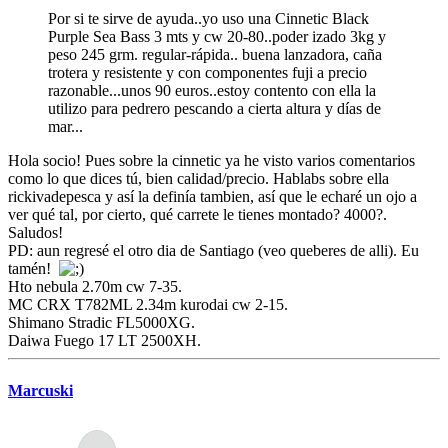
Por si te sirve de ayuda..yo uso una Cinnetic Black
Purple Sea Bass 3 mts y cw 20-80..poder izado 3kg y
peso 245 grm. regular-rápida.. buena lanzadora, caña
trotera y resistente y con componentes fuji a precio
razonable...unos 90 euros..estoy contento con ella la
utilizo para pedrero pescando a cierta altura y días de
mar...
Hola socio! Pues sobre la cinnetic ya he visto varios comentarios
como lo que dices tú, bien calidad/precio. Hablabs sobre ella
rickivadepesca y así la definía tambien, así que le echaré un ojo a
ver qué tal, por cierto, qué carrete le tienes montado? 4000?.
Saludos!
PD: aun regresé el otro dia de Santiago (veo queberes de alli). Eu
tamén!
Hto nebula 2.70m cw 7-35.
MC CRX T782ML 2.34m kurodai cw 2-15.
Shimano Stradic FL5000XG.
Daiwa Fuego 17 LT 2500XH.
Marcuski