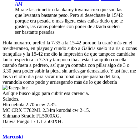
AM
Mirate las cinnetic o la akamy toyama creo que son las
que levantan bastante peso. Pero si desechaste la 15/42
porque era pesada o mas ligera estas cañas dudo que te
gusten, las cañas potentes con poder de alzada suelen
ser bastante pesadas.
Hola muxarro, preferí la 7-35 a la 15-42 porque la usaré más en el
meidterraneo, en playas y cundo subo a Galicia suelo it a ria o zonas
tranquilas y la 15-42 me dio la impresión de que tampoco cambiaba
tanto respecto a la 7-35 y tampoco iba a estar tranquilo con ella
cuando fuera a pedrero, así que ya contaba con pillar algo de 3 o
3,30 para poder subir la pieza sin arriesgar demasiado. Y así fue, me
las vi el otro dia para sacar una robaliza que pasaba del kilo,
varandola como pude y arriesgando más de lo que debería
Así que busco algo para cubrir esa carencia.
Saludos.
Hto nebula 2.70m cw 7-35.
MC CRX T782ML 2.34m kurodai cw 2-15.
Shimano Stradic FL5000XG.
Daiwa Fuego 17 LT 2500XH.
Marcuski