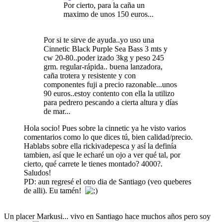
Por cierto, para la caña un
maximo de unos 150 euros...
Por si te sirve de ayuda..yo uso una
Cinnetic Black Purple Sea Bass 3 mts y
cw 20-80..poder izado 3kg y peso 245
grm. regular-rápida.. buena lanzadora,
caña trotera y resistente y con
componentes fuji a precio razonable...unos
90 euros..estoy contento con ella la utilizo
para pedrero pescando a cierta altura y días
de mar...
Hola socio! Pues sobre la cinnetic ya he visto varios
comentarios como lo que dices tú, bien calidad/precio.
Hablabs sobre ella rickivadepesca y así la definía
tambien, así que le echaré un ojo a ver qué tal, por
cierto, qué carrete le tienes montado? 4000?.
Saludos!
PD: aun regresé el otro dia de Santiago (veo queberes
de alli). Eu tamén!
Un placer Markusi... vivo en Santiago hace muchos años pero soy