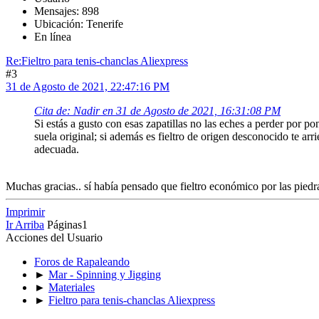
Mensajes: 898
Ubicación: Tenerife
En línea
Re:Fieltro para tenis-chanclas Aliexpress
#3
31 de Agosto de 2021, 22:47:16 PM
Cita de: Nadir en 31 de Agosto de 2021, 16:31:08 PM
Si estás a gusto con esas zapatillas no las eches a perder por pone
suela original; si además es fieltro de origen desconocido te arr
adecuada.
Muchas gracias.. sí había pensado que fieltro económico por las piedras
Imprimir
Ir Arriba
Páginas
1
Acciones del Usuario
Foros de Rapaleando
►
Mar - Spinning y Jigging
►
Materiales
►
Fieltro para tenis-chanclas Aliexpress