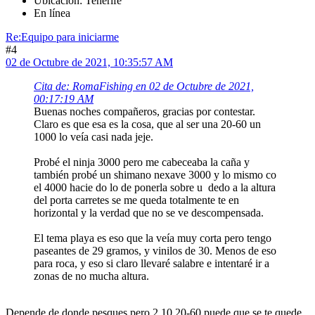
Ubicación: Tenerife
En línea
Re:Equipo para iniciarme
#4
02 de Octubre de 2021, 10:35:57 AM
Cita de: RomaFishing en 02 de Octubre de 2021,
00:17:19 AM
Buenas noches compañeros, gracias por contestar.
Claro es que esa es la cosa, que al ser una 20-60 un
1000 lo veía casi nada jeje.
Probé el ninja 3000 pero me cabeceaba la caña y
también probé un shimano nexave 3000 y lo mismo co
el 4000 hacie do lo de ponerla sobre u dedo a la altura
del porta carretes se me queda totalmente te en
horizontal y la verdad que no se ve descompensada.
El tema playa es eso que la veía muy corta pero tengo
paseantes de 29 gramos, y vinilos de 30. Menos de eso
para roca, y eso si claro llevaré salabre e intentaré ir a
zonas de no mucha altura.
Depende de donde pesques pero 2.10 20-60 puede que se te quede