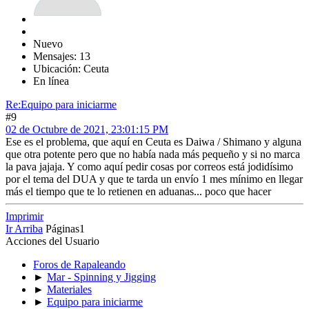
Nuevo
Mensajes: 13
Ubicación: Ceuta
En línea
Re:Equipo para iniciarme
#9
02 de Octubre de 2021, 23:01:15 PM
Ese es el problema, que aquí en Ceuta es Daiwa / Shimano y alguna
que otra potente pero que no había nada más pequeño y si no marca
la pava jajaja. Y como aquí pedir cosas por correos está jodidísimo
por el tema del DUA y que te tarda un envío 1 mes mínimo en llegar
más el tiempo que te lo retienen en aduanas... poco que hacer
Imprimir
Ir Arriba
Páginas
1
Acciones del Usuario
Foros de Rapaleando
►
Mar - Spinning y Jigging
►
Materiales
►
Equipo para iniciarme