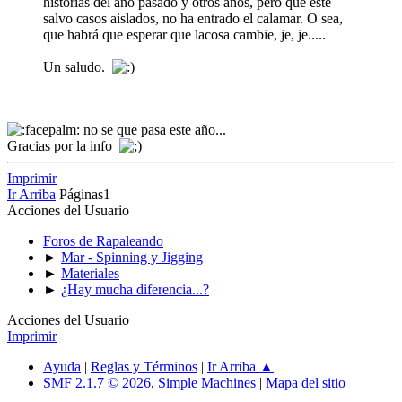
historias del año pasado y otros años, pero que este
salvo casos aislados, no ha entrado el calamar. O sea,
que habrá que esperar que lacosa cambie, je, je.....
Un saludo.
no se que pasa este año...
Gracias por la info
Imprimir
Ir Arriba
Páginas
1
Acciones del Usuario
Foros de Rapaleando
►
Mar - Spinning y Jigging
►
Materiales
►
¿Hay mucha diferencia...?
Acciones del Usuario
Imprimir
Ayuda
|
Reglas y Términos
|
Ir Arriba ▲
SMF 2.1.7 © 2026
,
Simple Machines
|
Mapa del sitio