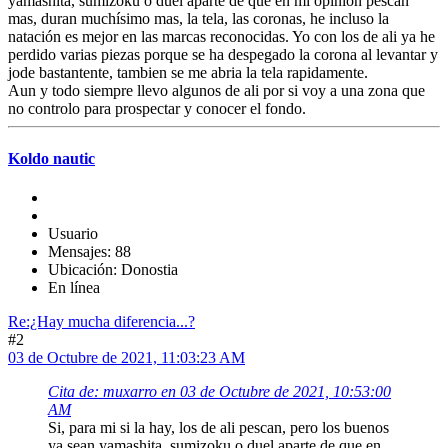
yamashita, sumizoku o duel aparte de que en mi opinion pescan
mas, duran muchísimo mas, la tela, las coronas, he incluso la
natación es mejor en las marcas reconocidas. Yo con los de ali ya he
perdido varias piezas porque se ha despegado la corona al levantar y
jode bastantente, tambien se me abria la tela rapidamente.
Aun y todo siempre llevo algunos de ali por si voy a una zona que
no controlo para prospectar y conocer el fondo.
Koldo nautic
Usuario
Mensajes: 88
Ubicación: Donostia
En línea
Re:¿Hay mucha diferencia...?
#2
03 de Octubre de 2021, 11:03:23 AM
Cita de: muxarro en 03 de Octubre de 2021, 10:53:00
AM
Si, para mi si la hay, los de ali pescan, pero los buenos
ya sean yamashita, sumizoku o duel aparte de que en