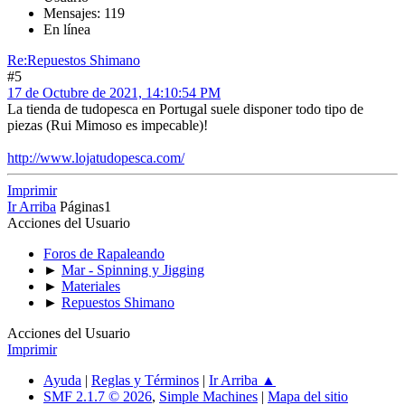
Mensajes: 119
En línea
Re:Repuestos Shimano
#5
17 de Octubre de 2021, 14:10:54 PM
La tienda de tudopesca en Portugal suele disponer todo tipo de
piezas (Rui Mimoso es impecable)!
http://www.lojatudopesca.com/
Imprimir
Ir Arriba
Páginas
1
Acciones del Usuario
Foros de Rapaleando
►
Mar - Spinning y Jigging
►
Materiales
►
Repuestos Shimano
Acciones del Usuario
Imprimir
Ayuda
|
Reglas y Términos
|
Ir Arriba ▲
SMF 2.1.7 © 2026
,
Simple Machines
|
Mapa del sitio