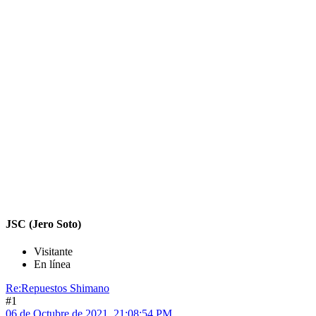
JSC (Jero Soto)
Visitante
En línea
Re:Repuestos Shimano
#1
06 de Octubre de 2021, 21:08:54 PM