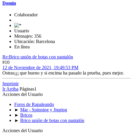
Domin
Colaborador
Usuario
Mensajes: 356
Ubicación: Barcelona
En línea
Re:Brico unión de botas con pantalón
#10
12 de Noviembre de 2021, 19:49:53 PM
Ostras¡¡¡ que bueno y si encima ha pasado la prueba, pues mejor.
Imprimir
Ir Arriba
Páginas
1
Acciones del Usuario
Foros de Rapaleando
►
Mar - Spinning y Jigging
►
Bricos
►
Brico unión de botas con pantalón
Acciones del Usuario