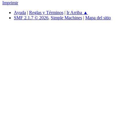
Imprimir
Ayuda
|
Reglas y Términos
|
Ir Arriba ▲
SMF 2.1.7 © 2026
,
Simple Machines
|
Mapa del sitio