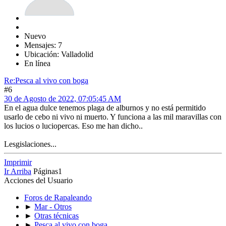
Nuevo
Mensajes: 7
Ubicación: Valladolid
En línea
Re:Pesca al vivo con boga
#6
30 de Agosto de 2022, 07:05:45 AM
En el agua dulce tenemos plaga de alburnos y no está permitido
usarlo de cebo ni vivo ni muerto. Y funciona a las mil maravillas con
los lucios o luciopercas. Eso me han dicho..
Lesgislaciones...
Imprimir
Ir Arriba
Páginas
1
Acciones del Usuario
Foros de Rapaleando
►
Mar - Otros
►
Otras técnicas
►
Pesca al vivo con boga