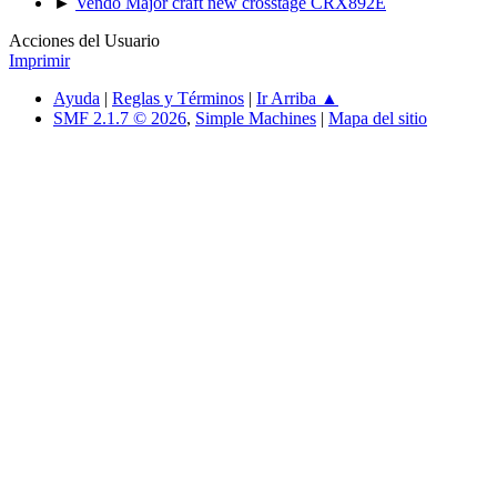
►
Vendo Major craft new crosstage CRX892E
Acciones del Usuario
Imprimir
Ayuda
|
Reglas y Términos
|
Ir Arriba ▲
SMF 2.1.7 © 2026
,
Simple Machines
|
Mapa del sitio