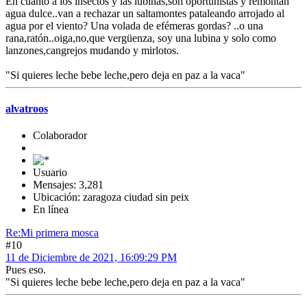
En cuanto a los insectos y las lubinas,son oportunistas y remontan
agua dulce..van a rechazar un saltamontes pataleando arrojado al
agua por el viento? Una volada de efémeras gordas? ..o una
rana,ratón..oiga,no,que vergüenza, soy una lubina y solo como
lanzones,cangrejos mudando y mirlotos.
"Si quieres leche bebe leche,pero deja en paz a la vaca"
alvatroos
Colaborador
Usuario
Mensajes: 3,281
Ubicación: zaragoza ciudad sin peix
En línea
Re:Mi primera mosca
#10
11 de Diciembre de 2021, 16:09:29 PM
Pues eso.
"Si quieres leche bebe leche,pero deja en paz a la vaca"