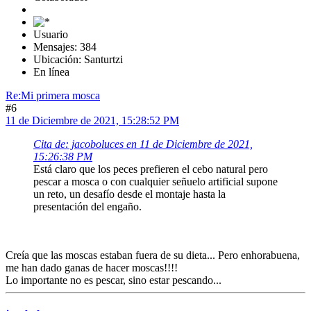
Usuario
Mensajes: 384
Ubicación: Santurtzi
En línea
Re:Mi primera mosca
#6
11 de Diciembre de 2021, 15:28:52 PM
Cita de: jacoboluces en 11 de Diciembre de 2021,
15:26:38 PM
Está claro que los peces prefieren el cebo natural pero
pescar a mosca o con cualquier señuelo artificial supone
un reto, un desafío desde el montaje hasta la
presentación del engaño.
Creía que las moscas estaban fuera de su dieta... Pero enhorabuena,
me han dado ganas de hacer moscas!!!!
Lo importante no es pescar, sino estar pescando...