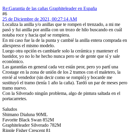
Re:Garantia de las cañas Graphiteleader en España
#6
25 de Diciembre de 2021, 00:27:14 AM
Localiza la anilla y/o anillas que te rompen el trenzado, a mi me
pasó y fui anilla por anilla con un trozo de hilo buscando en cuál
notaba roce y hacia qué se rompiera.
En mi caso fue la de la punta y cambié la anilla entera comprada en
aliexpress el mismo modelo.
Luego otra opción es cambiarle solo la cerámica y mantener el
bastidor, yo no lo he hecho nunca pero se de gente que sí y sale
económico.
Las garantías en general cada vez están peor, pero yo partí una
Crostage en la zona de unión de los 2 tramos con el maletero, la
envié al vendedor (sin decir como se rompió) y bocarde me
sustituyó el tramo (tenía 1 año la caña). Tardó un par de meses pero
tramo nuevo.
Con la Silverado ningún problema, algo de pintura saltada en el
portacarretes.
Saludos
Shimano Dialuna 90ML
Favorite Black Swan 852M
Graphiteleader Silverado 782M
Ripple Fisher Crescent 81