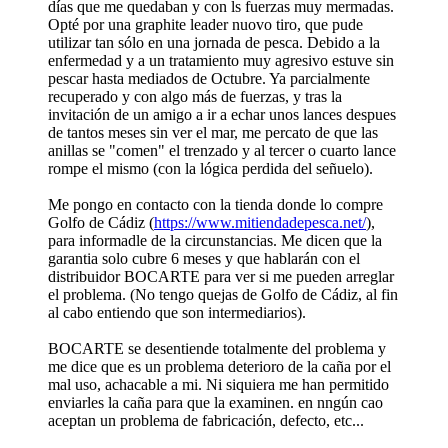
días que me quedaban y con ls fuerzas muy mermadas.
Opté por una graphite leader nuovo tiro, que pude
utilizar tan sólo en una jornada de pesca. Debido a la
enfermedad y a un tratamiento muy agresivo estuve sin
pescar hasta mediados de Octubre. Ya parcialmente
recuperado y con algo más de fuerzas, y tras la
invitación de un amigo a ir a echar unos lances despues
de tantos meses sin ver el mar, me percato de que las
anillas se "comen" el trenzado y al tercer o cuarto lance
rompe el mismo (con la lógica perdida del señuelo).
Me pongo en contacto con la tienda donde lo compre
Golfo de Cádiz (
https://www.mitiendadepesca.net/
),
para informadle de la circunstancias. Me dicen que la
garantia solo cubre 6 meses y que hablarán con el
distribuidor BOCARTE para ver si me pueden arreglar
el problema. (No tengo quejas de Golfo de Cádiz, al fin
al cabo entiendo que son intermediarios).
BOCARTE se desentiende totalmente del problema y
me dice que es un problema deterioro de la caña por el
mal uso, achacable a mi. Ni siquiera me han permitido
enviarles la caña para que la examinen. en nngún cao
aceptan un problema de fabricación, defecto, etc...