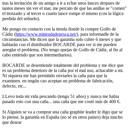
tras la invitación de un amigo a ir a echar unos lances despues de
tantos meses sin ver el mar, me percato de que las anillas se "comen"
el trenzado y al tercer o cuarto lance rompe el mismo (con la lógica
perdida del señuelo).
Me pongo en contacto con la tienda donde lo compre Golfo de
Cádiz (
https://www.mitiendadepesca.net/
), para informadle de la
circunstancias. Me dicen que la garantia solo cubre 6 meses y que
hablarán con el distribuidor BOCARDE para ver si me pueden
arreglar el problema. (No tengo quejas de Golfo de Cádiz, al fin al
cabo entiendo que son intermediarios).
BOCARDE se desentiende totalmente del problema y me dice que
es un problema deterioro de la caña por el mal uso, achacable a mi.
Ni siquiera me han permitido enviarles la caña para que la
examinen. en nngún cao aceptan un problema de fabricación,
defecto, etc...
LLevo toda mi vida pescando (tengo 51 años) y nunca me habia
pasado esto con una caña... una caña que me costó más de 400 €.
Si Alguien se va a comprar una caña graphite leader le digo que se
lo piense, la garantía en España (no sé en otros paises) deja mucho
que desear