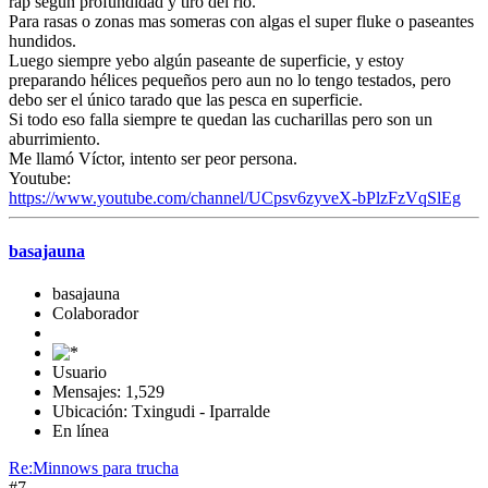
rap según profundidad y tiro del rió.
Para rasas o zonas mas someras con algas el super fluke o paseantes
hundidos.
Luego siempre yebo algún paseante de superficie, y estoy
preparando hélices pequeños pero aun no lo tengo testados, pero
debo ser el único tarado que las pesca en superficie.
Si todo eso falla siempre te quedan las cucharillas pero son un
aburrimiento.
Me llamó Víctor, intento ser peor persona.
Youtube:
https://www.youtube.com/channel/UCpsv6zyveX-bPlzFzVqSlEg
basajauna
basajauna
Colaborador
Usuario
Mensajes: 1,529
Ubicación: Txingudi - Iparralde
En línea
Re:Minnows para trucha
#7