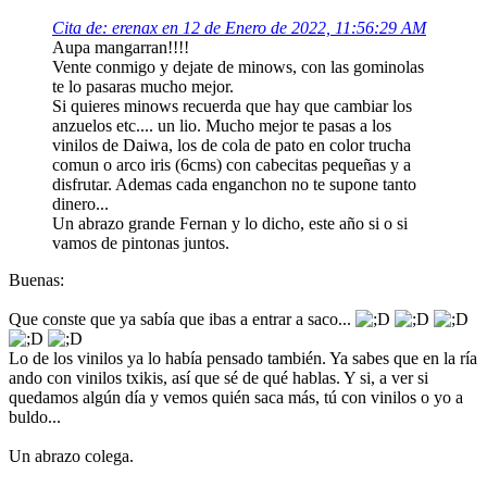
Cita de: erenax en 12 de Enero de 2022, 11:56:29 AM
Aupa mangarran!!!!
Vente conmigo y dejate de minows, con las gominolas
te lo pasaras mucho mejor.
Si quieres minows recuerda que hay que cambiar los
anzuelos etc.... un lio. Mucho mejor te pasas a los
vinilos de Daiwa, los de cola de pato en color trucha
comun o arco iris (6cms) con cabecitas pequeñas y a
disfrutar. Ademas cada enganchon no te supone tanto
dinero...
Un abrazo grande Fernan y lo dicho, este año si o si
vamos de pintonas juntos.
Buenas:
Que conste que ya sabía que ibas a entrar a saco...
Lo de los vinilos ya lo había pensado también. Ya sabes que en la ría
ando con vinilos txikis, así que sé de qué hablas. Y si, a ver si
quedamos algún día y vemos quién saca más, tú con vinilos o yo a
buldo...
Un abrazo colega.