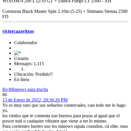
WIXOM-9 200 L (2/10 G) + Daiwa Fuego LT 2500 - XH
Cormoran Black Master Spin 2.10m (5-25) + Shimano Sienna 2500
FD
victorcazavitxos
Colaborador
Usuario
Mensajes: 1,115
Ubicación: Perdido!!
En línea
Re:Minnows para trucha
#6
13 de Enero de 2022, 20:36:26 PM
Yo es muy raro que use señuelos comerciales, casi todo me lo hago
yo.
los vinilos que te comenta son buenos para pozas al igual que el
power trail o cualquier vibrator que viene a ser lo mismo.
Para corrientes fuertes uso los minows rapala coundon, cd elite, max