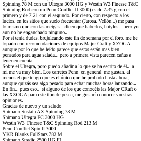
Spinning 78 M con un Ultegra 3000 HG y Westin W3 Finesse T&C
Spinning Rod con un Penn Conflict II 3000) es de 7-35 g con el
primero y de 7-21 con el segundo. Por cierto, con respecto a los
lucios, en los sitios que suelo frecuentar (Jarosa, Vellón...) me pasa
lo mismo que con las meigas... dicen que haberlos, haiylos... pero yo
aun no he enganchado ninguno...
Por si tenia dudas, brujuleando este fin de semana por el foro, me he
topado con recomendaciones de equipos Major Craft y XZOGA...
aunque por lo que he leído parece que estos están mas bien
pensados para agua salada... pero a primera vista parecen cañas a
tener en cuenta...
Sobre el Ultegra, poro puedo añadir a lo que se ha escrito de él... a
mi me va muy bien, Los carretes Penn, en general, me gustan, al
menos el que tengo que es el único que he probado hasta ahora,
aunque quizás sea algo pesado para echar muchas horas lanzando...
En fin... pues eso... si alguno de los que conocéis las Major CRaft o
las XZOGA para este tipo de pesca, me gustaría conocer vuestras
opiniones.
Gracias de nuevo y un saludo.
Shimano Sustain AX Spinning 78 M
Shimano Ultegra FC 3000 HG
Westin W3 Finesse T&C Spinning Rod 213 M
Penn Conflict Spin II 3000
YKR Blanks FullStars 782 M
Shimano Stradic 2500 HG FL