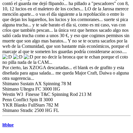
contó el guarda me dejó flipando... ha pillado a "pescadores" con 8,
10, 12 lucios en el maletero de los coches... LO de la Jarosa merece
mención aparte... o vas el día siguiente a la repoblación o entre lo
que dejan los lugareños, los lucios y los cormoranes... suerte si pica
alguna trucha... y te sale barato el día si, como es mi caso, vas con
críos que también pescan... la única vez que hemos sacado algo nos
salió cada trucha como a unos 30 €, y eso que cogimos permisos sin
muerte que son algo mas baratos... Y no se te ocurra sacarlos por la
web de la Comunidad, que son bastante más económicos, porque el
marcaje al que te someten los guardas podría considerarse acoso....
por no decir la bronca que te echan porque el coto
no pilla nada de la CAM...
Por cierto, las XZOGA descartadas... el blank es de grafito y esta
diseñada para agua salada... me queda Major Craft, Daiwa o alguna
otra sugerencia...
Shimano Sustain AX Spinning 78 M
Shimano Ultegra FC 3000 HG
Westin W3 Finesse T&C Spinning Rod 213 M
Penn Conflict Spin II 3000
YKR Blanks FullStars 782 M
Shimano Stradic 2500 HG FL
ltblue