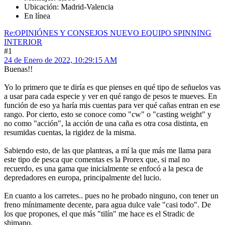
Ubicación: Madrid-Valencia
En línea
Re:OPINIÓNES Y CONSEJOS NUEVO EQUIPO SPINNING
INTERIOR
#1
24 de Enero de 2022, 10:29:15 AM
Buenas!!
Yo lo primero que te diría es que pienses en qué tipo de señuelos vas
a usar para cada especie y ver en qué rango de pesos te mueves. En
función de eso ya haría mis cuentas para ver qué cañas entran en ese
rango. Por cierto, esto se conoce como "cw" o "casting weight" y
no como "acción", la acción de una caña es otra cosa distinta, en
resumidas cuentas, la rigidez de la misma.
Sabiendo esto, de las que planteas, a mí la que más me llama para
este tipo de pesca que comentas es la Prorex que, si mal no
recuerdo, es una gama que inicialmente se enfocó a la pesca de
depredadores en europa, principalmente del lucio.
En cuanto a los carretes.. pues no he probado ninguno, con tener un
freno mínimamente decente, para agua dulce vale "casi todo". De
los que propones, el que más "tilín" me hace es el Stradic de
shimano.