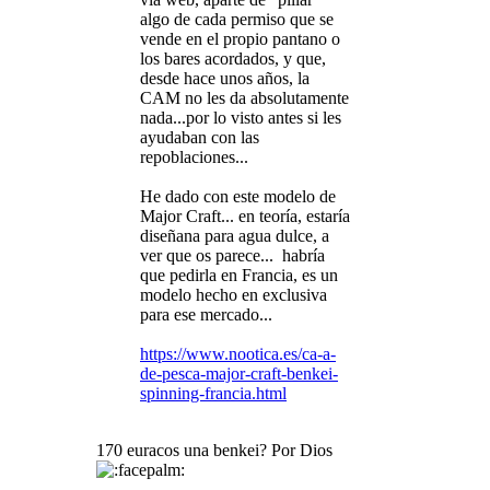
algo de cada permiso que se
vende en el propio pantano o
los bares acordados, y que,
desde hace unos años, la
CAM no les da absolutamente
nada...por lo visto antes si les
ayudaban con las
repoblaciones...
He dado con este modelo de
Major Craft... en teoría, estaría
diseñana para agua dulce, a
ver que os parece... habría
que pedirla en Francia, es un
modelo hecho en exclusiva
para ese mercado...
https://www.nootica.es/ca-a-
de-pesca-major-craft-benkei-
spinning-francia.html
170 euracos una benkei? Por Dios