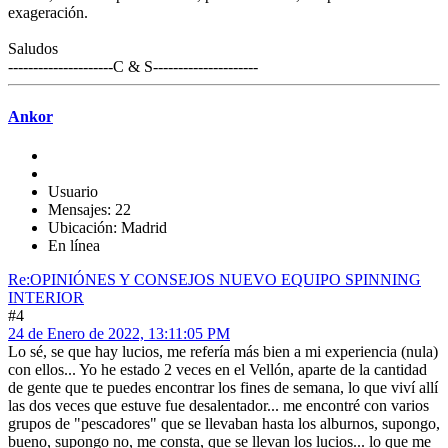
exageración.
Saludos
---------------------C & S---------------------
Ankor
Usuario
Mensajes: 22
Ubicación: Madrid
En línea
Re:OPINIÓNES Y CONSEJOS NUEVO EQUIPO SPINNING
INTERIOR
#4
24 de Enero de 2022, 13:11:05 PM
Lo sé, se que hay lucios, me refería más bien a mi experiencia (nula)
con ellos... Yo he estado 2 veces en el Vellón, aparte de la cantidad
de gente que te puedes encontrar los fines de semana, lo que viví allí
las dos veces que estuve fue desalentador... me encontré con varios
grupos de "pescadores" que se llevaban hasta los alburnos, supongo,
bueno, supongo no, me consta, que se llevan los lucios... lo que me