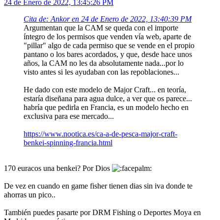
24 de Enero de 2022, 13:45:26 PM
Cita de: Ankor en 24 de Enero de 2022, 13:40:39 PM
Argumentan que la CAM se queda con el importe
íntegro de los permisos que venden vía web, aparte de
"pillar" algo de cada permiso que se vende en el propio
pantano o los bares acordados, y que, desde hace unos
años, la CAM no les da absolutamente nada...por lo
visto antes si les ayudaban con las repoblaciones...
He dado con este modelo de Major Craft... en teoría,
estaría diseñana para agua dulce, a ver que os parece...
habría que pedirla en Francia, es un modelo hecho en
exclusiva para ese mercado...
https://www.nootica.es/ca-a-de-pesca-major-craft-
benkei-spinning-francia.html
170 euracos una benkei? Por Dios
De vez en cuando en game fisher tienen dias sin iva donde te
ahorras un pico..
También puedes pasarte por DRM Fishing o Deportes Moya en