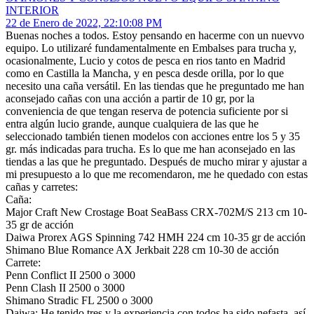
INTERIOR
22 de Enero de 2022, 22:10:08 PM
Buenas noches a todos. Estoy pensando en hacerme con un nuevvo
equipo. Lo utilizaré fundamentalmente en Embalses para trucha y,
ocasionalmente, Lucio y cotos de pesca en rios tanto en Madrid
como en Castilla la Mancha, y en pesca desde orilla, por lo que
necesito una caña versátil. En las tiendas que he preguntado me han
aconsejado cañas con una acción a partir de 10 gr, por la
conveniencia de que tengan reserva de potencia suficiente por si
entra algún lucio grande, aunque cualquiera de las que he
seleccionado también tienen modelos con acciones entre los 5 y 35
gr. más indicadas para trucha. Es lo que me han aconsejado en las
tiendas a las que he preguntado. Después de mucho mirar y ajustar a
mi presupuesto a lo que me recomendaron, me he quedado con estas
cañas y carretes:
Caña:
Major Craft New Crostage Boat SeaBass CRX-702M/S 213 cm 10-
35 gr de acción
Daiwa Prorex AGS Spinning 742 HMH 224 cm 10-35 gr de acción
Shimano Blue Romance AX Jerkbait 228 cm 10-30 de acción
Carrete:
Penn Conflict II 2500 o 3000
Penn Clash II 2500 o 3000
Shimano Stradic FL 2500 o 3000
Daiwa: He tenido tres y la experiencia con todos ha sido nefasta, así