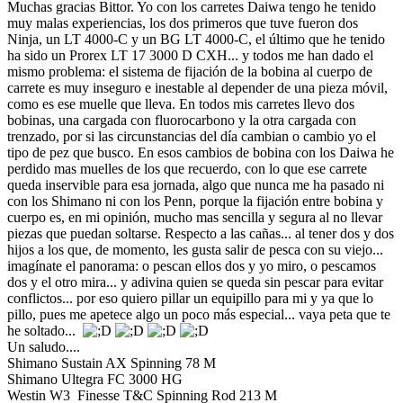
Muchas gracias Bittor. Yo con los carretes Daiwa tengo he tenido
muy malas experiencias, los dos primeros que tuve fueron dos
Ninja, un LT 4000-C y un BG LT 4000-C, el último que he tenido
ha sido un Prorex LT 17 3000 D CXH... y todos me han dado el
mismo problema: el sistema de fijación de la bobina al cuerpo de
carrete es muy inseguro e inestable al depender de una pieza móvil,
como es ese muelle que lleva. En todos mis carretes llevo dos
bobinas, una cargada con fluorocarbono y la otra cargada con
trenzado, por si las circunstancias del día cambian o cambio yo el
tipo de pez que busco. En esos cambios de bobina con los Daiwa he
perdido mas muelles de los que recuerdo, con lo que ese carrete
queda inservible para esa jornada, algo que nunca me ha pasado ni
con los Shimano ni con los Penn, porque la fijación entre bobina y
cuerpo es, en mi opinión, mucho mas sencilla y segura al no llevar
piezas que puedan soltarse. Respecto a las cañas... al tener dos y dos
hijos a los que, de momento, les gusta salir de pesca con su viejo...
imagínate el panorama: o pescan ellos dos y yo miro, o pescamos
dos y el otro mira... y adivina quien se queda sin pescar para evitar
conflictos... por eso quiero pillar un equipillo para mi y ya que lo
pillo, pues me apetece algo un poco más especial... vaya peta que te
he soltado...
Un saludo....
Shimano Sustain AX Spinning 78 M
Shimano Ultegra FC 3000 HG
Westin W3 Finesse T&C Spinning Rod 213 M