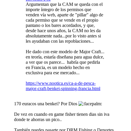
Argumentan que la CAM se queda con el
importe íntegro de los permisos que
venden vía web, aparte de "pillar" algo de
cada permiso que se vende en el propio
pantano o los bares acordados, y que,
desde hace unos años, la CAM no les da
absolutamente nada...por lo visto antes si
les ayudaban con las repoblaciones...
He dado con este modelo de Major Craft...
en teoría, estaría diseñana para agua dulce,
a ver que os parece... habría que pedirla
en Francia, es un modelo hecho en
exclusiva para ese mercado...
https://www.nootica.es/ca-a-de-pesca-
major-craft-benkei-spinning-francia.html
170 euracos una benkei? Por Dios
De vez en cuando en game fisher tienen dias sin iva
donde te ahorras un pico..
También puedes pasarte por DRM Fishing o Deportes