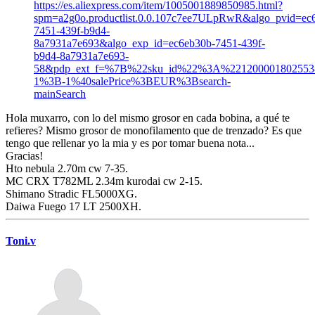
https://es.aliexpress.com/item/1005001889850985.html?
spm=a2g0o.productlist.0.0.107c7ee7ULpRwR&algo_pvid=ec
7451-439f-b9d4-
8a7931a7e693&algo_exp_id=ec6eb30b-7451-439f-
b9d4-8a7931a7e693-
58&pdp_ext_f=%7B%22sku_id%22%3A%22120000180255
1%3B-1%40salePrice%3BEUR%3Bsearch-
mainSearch
Hola muxarro, con lo del mismo grosor en cada bobina, a qué te
refieres? Mismo grosor de monofilamento que de trenzado? Es que
tengo que rellenar yo la mia y es por tomar buena nota...
Gracias!
Hto nebula 2.70m cw 7-35.
MC CRX T782ML 2.34m kurodai cw 2-15.
Shimano Stradic FL5000XG.
Daiwa Fuego 17 LT 2500XH.
Toni.v