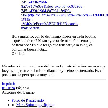
7451-439f-b9d4-
8a7931a7e693&algo_exp_id=ec6eb30b-
7451-439f-b9d4-8a7931a7e693-
58&pdp_ext_f=%7B%22sku_id%22%3A%2212000018
1%3B-
1%40salePrice%3BEUR%3Bsearch-
mainSearch
Hola muxarro, con lo del mismo grosor en cada bobina,
a qué te refieres? Mismo grosor de monofilamento que
de trenzado? Es que tengo que rellenar yo la mia y es
por tomar buena nota...
Gracias!
Me refiero al mismo grosor del trenzado, meto el relleno necesario y
luego siempre meto el mismo diametro y metros de trenzado. Es un
poco coñazo pero queda muy bien.
Imprimir
Ir Arriba
Páginas
1
Acciones del Usuario
Foros de Rapaleando
►
Mar - Spinning y Jigging