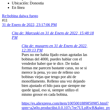
Ubicación: Donostia
En línea
Re:bobina daiwa fuego
#11
31 de Enero de 2022, 23:17:06 PM
Cita de: Marcuski en 31 de Enero de 2022, 15:48:18
PM
Cita de: muxarro en 31 de Enero de 2022,
12:39:13 PM
Pues no me habia fijado estan agotadas las
bobinas del 4000, puedes hablar con el
vendedor haber que te dice. De todas
formas me parecen bastante caras, no se si
merece la pena, yo uso de relleno uso
bobinas viejas que tengo por ahi de
monofilamento. Relleno una vez dejando
bien ajustado el hilo para que siempre me
quede igual, eso si, siempre utilizo el
mismo grosor en cada bobina.
https://es.aliexpress.com/item/1005001889850985.html?
spm=a2g0o.productlist.0.0.107c7ee7ULpRwR&algo_pv