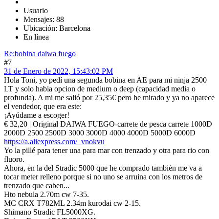
Usuario
Mensajes: 88
Ubicación: Barcelona
En línea
Re:bobina daiwa fuego
#7
31 de Enero de 2022, 15:43:02 PM
Hola Toni, yo pedí una segunda bobina en AE para mi ninja 2500
LT y solo habia opcion de medium o deep (capacidad media o
profunda). A mi me salió por 25,35€ pero he mirado y ya no aparece
el vendedor, que era este:
¡Ayúdame a escoger!
€ 32,20 | Original DAIWA FUEGO-carrete de pesca carrete 1000D
2000D 2500 2500D 3000 3000D 4000 4000D 5000D 6000D
https://a.aliexpress.com/_vnokvu
Yo la pillé para tener una para mar con trenzado y otra para rio con
fluoro.
Ahora, en la del Stradic 5000 que he comprado también me va a
tocar meter relleno porque si no uno se arruina con los metros de
trenzado que caben...
Hto nebula 2.70m cw 7-35.
MC CRX T782ML 2.34m kurodai cw 2-15.
Shimano Stradic FL5000XG.