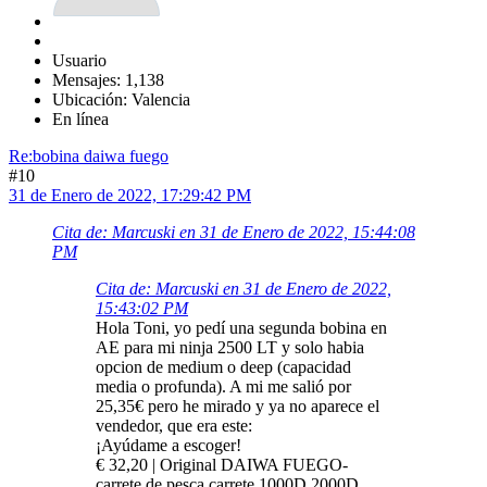
Usuario
Mensajes: 1,138
Ubicación: Valencia
En línea
Re:bobina daiwa fuego
#10
31 de Enero de 2022, 17:29:42 PM
Cita de: Marcuski en 31 de Enero de 2022, 15:44:08
PM
Cita de: Marcuski en 31 de Enero de 2022,
15:43:02 PM
Hola Toni, yo pedí una segunda bobina en
AE para mi ninja 2500 LT y solo habia
opcion de medium o deep (capacidad
media o profunda). A mi me salió por
25,35€ pero he mirado y ya no aparece el
vendedor, que era este:
¡Ayúdame a escoger!
€ 32,20 | Original DAIWA FUEGO-
carrete de pesca carrete 1000D 2000D