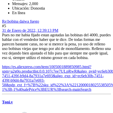
Mensajes: 2,000
Ubicación: Donostia
En línea
Re:bobina daiwa fuego
#5
31 de Enero de 2022, 12:39:13 PM
Pues no me habia fijado estan agotadas las bobinas del 4000, puedes
hablar con el vendedor haber que te dice. De todas formas me
parecen bastante caras, no se si merece la pena, yo uso de relleno
uso bobinas viejas que tengo por ahi de monofilamento. Relleno una
vez dejando bien ajustado el hilo para que siempre me quede igual,
eso si, siempre utilizo el mismo grosor en cada bobina.
https://es.aliexpress.com/item/1005001889850985.html?
spm=a2g0o.productlist.0.0.107c7ee7ULpRwR&algo_pvid=ec6eb30b
7451-439f-b9d4-8a7931a7e693&algo_exp_id=ec6eb30b-7451-
439f-b9d4-8a7931a7e693-
58&pdp_ext_f=%7B%22sku_id%22%3A%2212000018025538505
1%3B-1%40salePrice%3BEUR%3Bsearch-mainSearch
Toni.v