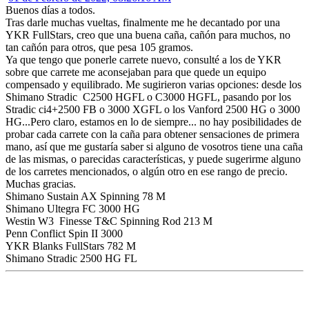
Buenos días a todos.
Tras darle muchas vueltas, finalmente me he decantado por una
YKR FullStars, creo que una buena caña, cañón para muchos, no
tan cañón para otros, que pesa 105 gramos.
Ya que tengo que ponerle carrete nuevo, consulté a los de YKR
sobre que carrete me aconsejaban para que quede un equipo
compensado y equilibrado. Me sugirieron varias opciones: desde los
Shimano Stradic C2500 HGFL o C3000 HGFL, pasando por los
Stradic ci4+2500 FB o 3000 XGFL o los Vanford 2500 HG o 3000
HG...Pero claro, estamos en lo de siempre... no hay posibilidades de
probar cada carrete con la caña para obtener sensaciones de primera
mano, así que me gustaría saber si alguno de vosotros tiene una caña
de las mismas, o parecidas características, y puede sugerirme alguno
de los carretes mencionados, o algún otro en ese rango de precio.
Muchas gracias.
Shimano Sustain AX Spinning 78 M
Shimano Ultegra FC 3000 HG
Westin W3 Finesse T&C Spinning Rod 213 M
Penn Conflict Spin II 3000
YKR Blanks FullStars 782 M
Shimano Stradic 2500 HG FL