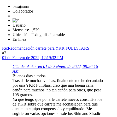
basajauna
Colaborador
Usuario
Mensajes: 1,529
Ubicación: Txingudi - Iparralde
En línea
Re:Recomendación carrete para YKR FULLSTARS
#2
01 de Febrero de 2022, 12:19:32 PM
Cita de: Ankor en 01 de Febrero de 2022, 08:26:16
AM
Buenos días a todos.
Tras darle muchas vueltas, finalmente me he decantado
por una YKR FullStars, creo que una buena caña,
cañón para muchos, no tan cañón para otros, que pesa
105 gramos.
Ya que tengo que ponerle carrete nuevo, consulté a los
de YKR sobre que carrete me aconsejaban para que
quede un equipo compensado y equilibrado. Me
sugirieron varias opciones: desde los Shimano Stradic