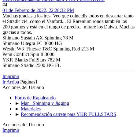
#4
01 de Febrero de 2022, 22:28:32 PM
Muchas gracias a los tres. Veo que coincidís todos en descartar tanto
el Stradic ci4 como el Vanford... El Rarenium ronda también los
200 gramos y está en el rango de precio... mirare los Daiwa. Muchas
gracias a todos.
Shimano Sustain AX Spinning 78 M
Shimano Ultegra FC 3000 HG
Westin W3 Finesse T&C Spinning Rod 213 M
Penn Conflict Spin II 3000
YKR Blanks FullStars 782 M
Shimano Stradic 2500 HG FL
Imprimir
Ir Arriba
Páginas
1
Acciones del Usuario
Foros de Rapaleando
►
Mar - Spinning y Jigging
►
Materiales
►
Recomendación carrete para YKR FULLSTARS
Acciones del Usuario
Imprimir