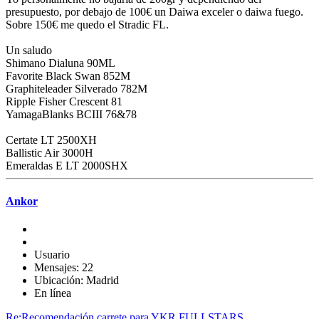
presupuesto, por debajo de 100€ un Daiwa exceler o daiwa fuego.
Sobre 150€ me quedo el Stradic FL.
Un saludo
Shimano Dialuna 90ML
Favorite Black Swan 852M
Graphiteleader Silverado 782M
Ripple Fisher Crescent 81
YamagaBlanks BCIII 76&78
Certate LT 2500XH
Ballistic Air 3000H
Emeraldas E LT 2000SHX
Ankor
Usuario
Mensajes: 22
Ubicación: Madrid
En línea
Re:Recomendación carrete para YKR FULLSTARS