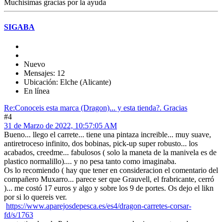
Muchisimas gracias por la ayuda
SIGABA
Nuevo
Mensajes: 12
Ubicación: Elche (Alicante)
En línea
Re:Conoceis esta marca (Dragon)... y esta tienda?. Gracias
#4
31 de Marzo de 2022, 10:57:05 AM
Bueno... llego el carrete... tiene una pintaza increible... muy suave,
antiretroceso infinito, dos bobinas, pick-up super robusto... los
acabados, creedme... fabulosos ( solo la maneta de la manivela es de
plastico normalillo).... y no pesa tanto como imaginaba.
Os lo recomiendo ( hay que tener en consideracion el comentario del
compañero Muxarro... parece ser que Grauvell, el frabricante, cerró
)... me costó 17 euros y algo y sobre los 9 de portes. Os dejo el likn
por si lo quereis ver.
https://www.aparejosdepesca.es/es4/dragon-carretes-corsar-
fd/s/1763