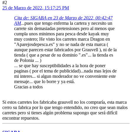
#2
25 de Marzo de 2022, 15:17:25 PM
Cita de: SIGABA en 23 de Marzo de 2022, 00:42:47
AM
...pues que tengo enferma la cartera y necesito un
carrete sin demasiadas pretensiones pero al menos que
cumpla unos minimos para pesca desde kayak muy
muy costero; He visto los carretes marca Dragon en
"Aparejosdepesca.es" y no se nada de esta marca (
aunque parecen estar fabricados por Grauvell ), ni de la
tienda ( que a pesar de su dominio ".es"... la tienda es
de Polonia ... )
... se que hay susceptibilidades a la hora de poner
paginas ( por el tema de publicidad)...nada mas lejos de
mi interes... si algun moderador no ve conveniente este
mensaje... que lo borre y ya está.
Gracias a todos
Si estos carretes los fabricaba grauvell no los compraría, esta marca
cerro su fabrica por lo que tengo entendido, no creo que sean malos
carretes pero si tienes algún problema supongo que será difícil
encontrar repuestos.