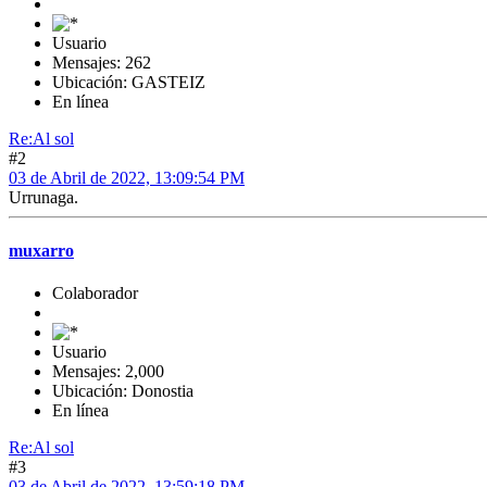
Usuario
Mensajes: 262
Ubicación: GASTEIZ
En línea
Re:Al sol
#2
03 de Abril de 2022, 13:09:54 PM
Urrunaga.
muxarro
Colaborador
Usuario
Mensajes: 2,000
Ubicación: Donostia
En línea
Re:Al sol
#3
03 de Abril de 2022, 13:59:18 PM